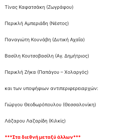
Τίνας Καφατσάκη (Ζωγράφου)
Περικλή Αμπεριάδη (Νέστος)
Παναγιώτη Κουνάβη (Δυτική Αχαΐα)
Βασίλη Κουτσοβασίλη (Αγ. Δημήτριος)
Περικλή Ζήκα (Παπάγου – Χολαργός)
και των υποψήφιων αντιπεριφερειαρχών:
Γιώργου Θεοδωρόπουλου (Θεσσαλονίκη)
Λάζαρου Λαζαρίδη (Κιλκίς)
***Στα διεθνή μεταξύ άλλων***