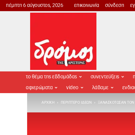
πέμπτη 6 αύγουστος, 2026
επικοινωνία
σύνδεση
ε
Δρόμος
της
Αριστεράς
το θέμα της εβδομάδας
συνεντεύξεις
π
αφιερώματα
video
λάβαμε
ενδι
ΑΡΧΙΚΉ
ΠΕΡΊΠΤΕΡΟ ΙΔΕΏΝ
ΞΑΝΑΣΚΌΤΩΣΑΝ ΤΟΝ 