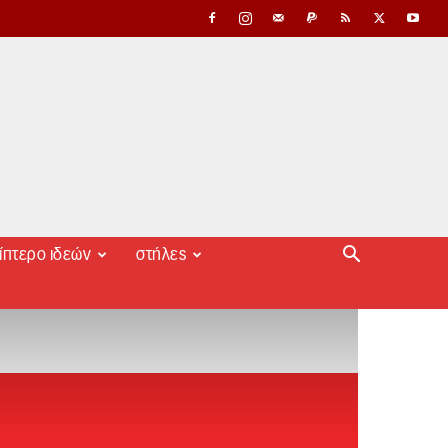
ίπτερο ιδεών
στήλες