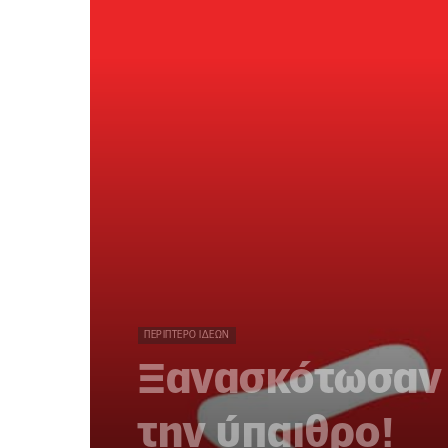
ΠΕΡΊΠΤΕΡΟ ΙΔΕΏΝ
Ξανασκότωσαν 
την ύπαιθρο!