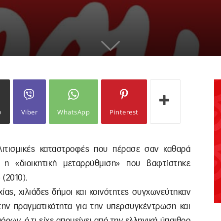
ω
Viber
WhatsApp
Pinterest
λιτισμικές καταστροφές που πέρασε σαν καθαρά
αι η «διοικητική μεταρρύθμιση» που βαφτίστηκε
 (2010).
ας, χιλιάδες δήμοι και κοινότητες συγχωνεύτηκαν
ην πραγματικότητα για την υπερσυγκέντρωση και
ρων, ό,τι είχε απομείνει από την ελληνική ύπαιθρο