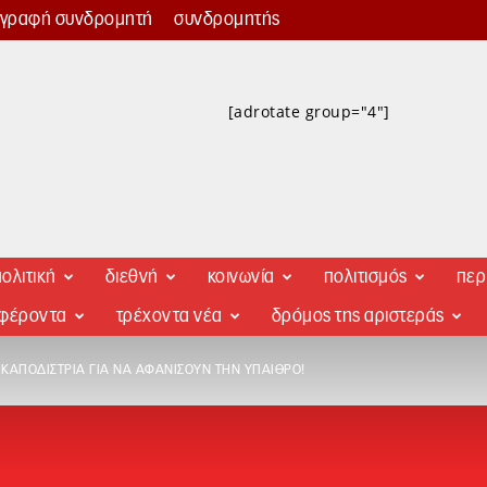
γγραφή συνδρομητή
συνδρομητής
[adrotate group="4"]
ολιτική
διεθνή
κοινωνία
πολιτισμός
περ
αφέροντα
τρέχοντα νέα
δρόμος της αριστεράς
ΚΑΠΟΔΊΣΤΡΙΑ ΓΙΑ ΝΑ ΑΦΑΝΊΣΟΥΝ ΤΗΝ ΎΠΑΙΘΡΟ!