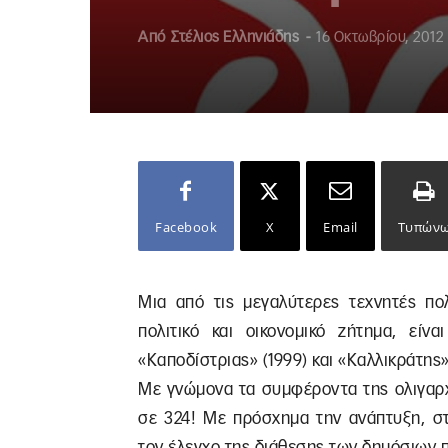
Από
Στέλιος Ελληνιάδης
-
16 Οκτωβρίου, 2012
Facebook
X
Email
Τυπών
Μια από τις μεγαλύτερες τεχνητές πο
πολιτικό και οικονομικό ζήτημα, είν
«Καποδίστριας» (1999) και «Καλλικράτης»
Με γνώμονα τα συμφέροντα της ολιγαρχί
σε 324! Με πρόσχημα την ανάπτυξη, στ
τον έλεγχο της διάθεσης των δημόσιων πό