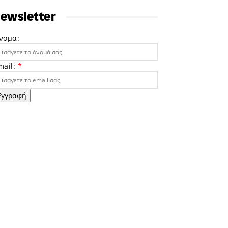
ewsletter
νομα:
mail:
*
Εγγραφή