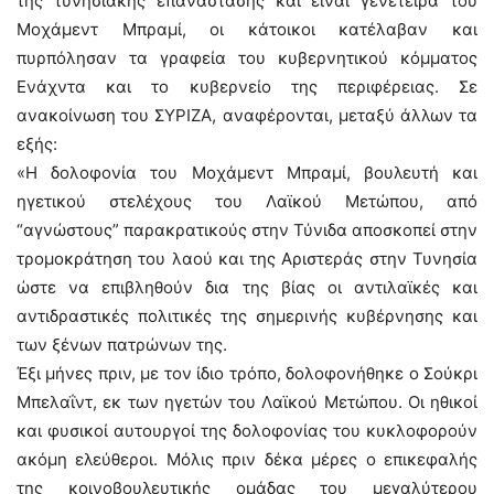
της τυνησιακής επανάστασης και είναι γενέτειρα του
Μοχάμεντ Μπραμί, οι κάτοικοι κατέλαβαν και
πυρπόλησαν τα γραφεία του κυβερνητικού κόμματος
Ενάχντα και το κυβερνείο της περιφέρειας. Σε
ανακοίνωση του ΣΥΡΙΖΑ, αναφέρονται, μεταξύ άλλων τα
εξής:
«Η δολοφονία του Μοχάμεντ Μπραμί, βουλευτή και
ηγετικού στελέχους του Λαϊκού Μετώπου, από
“αγνώστους” παρακρατικούς στην Τύνιδα αποσκοπεί στην
τρομοκράτηση του λαού και της Αριστεράς στην Τυνησία
ώστε να επιβληθούν δια της βίας οι αντιλαϊκές και
αντιδραστικές πολιτικές της σημερινής κυβέρνησης και
των ξένων πατρώνων της.
Έξι μήνες πριν, με τον ίδιο τρόπο, δολοφονήθηκε ο Σούκρι
Μπελαΐντ, εκ των ηγετών του Λαϊκού Μετώπου. Οι ηθικοί
και φυσικοί αυτουργοί της δολοφονίας του κυκλοφορούν
ακόμη ελεύθεροι. Μόλις πριν δέκα μέρες ο επικεφαλής
της κοινοβουλευτικής ομάδας του μεγαλύτερου