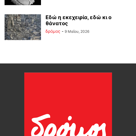
Εδώ η εκεχειρία, εδώ κι ο
θάνατος
δρόμος
-
9 Μαΐου, 2026