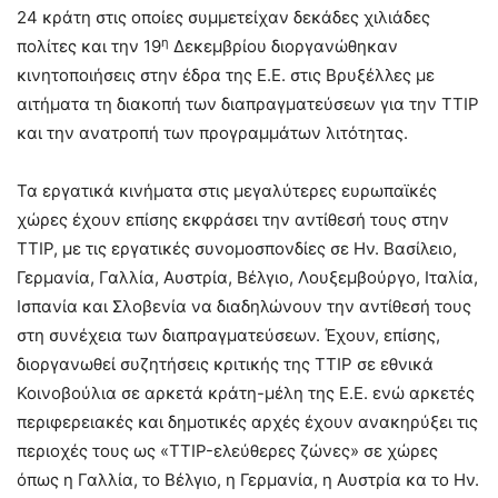
24 κράτη στις οποίες συμμετείχαν δεκάδες χιλιάδες
η
πολίτες και την 19
Δεκεμβρίου διοργανώθηκαν
κινητοποιήσεις στην έδρα της Ε.Ε. στις Βρυξέλλες με
αιτήματα τη διακοπή των διαπραγματεύσεων για την TTIP
και την ανατροπή των προγραμμάτων λιτότητας.
Τα εργατικά κινήματα στις μεγαλύτερες ευρωπαϊκές
χώρες έχουν επίσης εκφράσει την αντίθεσή τους στην
TTIP, με τις εργατικές συνομοσπονδίες σε Ην. Βασίλειο,
Γερμανία, Γαλλία, Αυστρία, Βέλγιο, Λουξεμβούργο, Ιταλία,
Ισπανία και Σλοβενία να διαδηλώνουν την αντίθεσή τους
στη συνέχεια των διαπραγματεύσεων. Έχουν, επίσης,
διοργανωθεί συζητήσεις κριτικής της TTIP σε εθνικά
Κοινοβούλια σε αρκετά κράτη-μέλη της Ε.Ε. ενώ αρκετές
περιφερειακές και δημοτικές αρχές έχουν ανακηρύξει τις
περιοχές τους ως «TTIP-ελεύθερες ζώνες» σε χώρες
όπως η Γαλλία, το Βέλγιο, η Γερμανία, η Αυστρία κα το Ην.