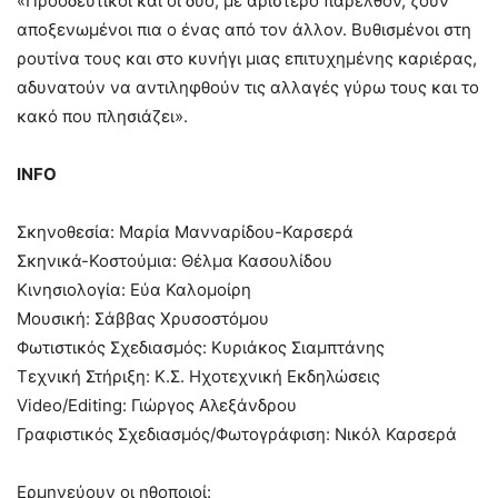
«Προοδευτικοί και οι δύο, με αριστερό παρελθόν, ζουν
αποξενωμένοι πια ο ένας από τον άλλον. Βυθισμένοι στη
ρουτίνα τους και στο κυνήγι μιας επιτυχημένης καριέρας,
αδυνατούν να αντιληφθούν τις αλλαγές γύρω τους και το
κακό που πλησιάζει».
INFO
Σκηνοθεσία: Μαρία Μανναρίδου-Καρσερά
Σκηνικά-Κοστούμια: Θέλμα Κασουλίδου
Κινησιολογία: Εύα Καλομοίρη
Μουσική: Σάββας Χρυσοστόμου
Φωτιστικός Σχεδιασμός: Κυριάκος Σιαμπτάνης
Τεχνική Στήριξη: Κ.Σ. Ηχοτεχνική Εκδηλώσεις
Video/Editing: Γιώργος Αλεξάνδρου
Γραφιστικός Σχεδιασμός/Φωτογράφιση: Νικόλ Καρσερά
Ερμηνεύουν οι ηθοποιοί: