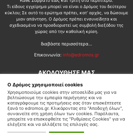
Κάθε Σάββατο έως και Τρίτη στα περίπτερα.
Τι είδους εγχείρημα μπορεί να είναι ο Δρόμος του δεύτερου
κύκλου; Σε αυτό το ερώτημα πρέπει, κατ’ αρχάς, να δώσουμε
μιαν απάντηση. Ο Δρόμος πρέπει ενσυνείδητα και
σχεδιασμένα να προσδιοριστεί ως συμβολή διεξόδου της
χώρας από την καθολική κρίση.
διαβάστε περισσότερα...
Επικοινωνία:
info@edromos.gr
ΑΚΟΛΟΥΘΗΣΕ ΜΑΣ
Ο Δρόμος χρησιμοποιεί cookies
Χρησιμοποιούμε cookies στην ιστοσελίδα μας για να
βελτιώσουμε την εμπειρία περιήγησης και να
καταγράφουμε τις προτιμήσεις σας όταν επισκέπτεστε
ξανά το edromos.gr. Κλικάροντας στο "Αποδοχή όλων",
συναινείτε στη χρήση όλων των cookies. Παρόλαυτα,
Εγγραφή συνδρομητή
Πολιτική
Διεθνή
Κοινωνία
μπορείτε να επισκεφθείτε τις "Ρυθμίσεις Cookies" για να
ελέγξετε και να αλλάξετε τις επιλογές σας.
Πολιτισμός
Αφιερώματα