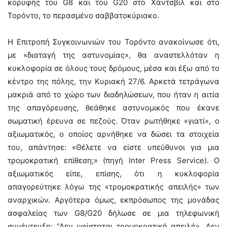
κορυφής του G8 και του G20 στο Χάντσβιλ και στο
Τορόντο, το περασμένο σαββατοκύριακο.
Η Επιτροπή Συγκοινωνιών του Τορόντο ανακοίνωσε ότι,
με «διαταγή της αστυνομίας», θα αναστελλόταν η
κυκλοφορία σε όλους τους δρόμους, μέσα και έξω από το
κέντρο της πόλης, την Κυριακή 27/6. Αρκετά τετράγωνα
μακριά από το χώρο των διαδηλώσεων, που ήταν η αιτία
της απαγόρευσης, θεάθηκε αστυνομικός που έκανε
σωματική έρευνα σε πεζούς. Όταν ρωτήθηκε «γιατί», ο
αξιωματικός, ο οποίος αρνήθηκε να δώσει τα στοιχεία
του, απάντησε: «Θέλετε να είστε υπεύθυνοι για μια
τρομοκρατική επίθεση;» (πηγή Inter Press Service). Ο
αξιωματικός είπε, επίσης, ότι η κυκλοφορία
απαγορεύτηκε λόγω της «τρομοκρατικής απειλής» των
αναρχικών. Αργότερα όμως, εκπρόσωπος της μονάδας
ασφαλείας των G8/G20 δήλωσε σε μια τηλεφωνική
συνέντευξη: “Δεν υφίσταται τρομοκρατική απειλή». Δεν