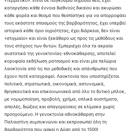
«τερματικό». Είναι σε παγκόσμια δημόσια θέα, έχει
καταργήσει κάθε έννοια διεθνούς δικαίου και ακυρώσει
κάθε φορέα και θεσμό που θεσπίστηκε για να απορροφάει
τους εκάστοτε σπασμούς της βαρβαρότητας, έχει υπερβεί
ιστορικά κάθε όριο αγριότητας, έχει διάρκεια, δεν είναι
«στιγμιαίο» και είναι ξεκάθαρο ως προς τις μεθόδους και
τους στόχους των θυτών. Εμπεριέχει όλα τα ακραία
συστατικά της γενοκτονίας-εθνοκάθαρσης, αποτελεί
κορυφαία εκδήλωση ρατσισμού και είναι μία πελώρια
λαοκτονία από τις πιο μεθοδικές και απάνθρωπες που
έχουν ποτέ καταγραφεί. Λαοκτονία που υποστηρίζεται
πολιτικά, στρατιωτικά, οικονομικά, αστυνομικά,
θρησκευτικά και επικοινωνιακά από όλο το δυτικό μπλοκ,
με νομιμοποίηση, προβολή, χρήμα, οπλικά συστήματα,
απειλές, διώξεις και απαγορεύσεις σε κλίμακα χωρίς
προηγούμενο. Η γενοκτονία-εθνοκάθαρση στην
Παλαιστίνη συμπυκνώνει και εκπροσωπεί όλη τη
βαρβαρότητα που ασκεί η Δύση από το 1500!