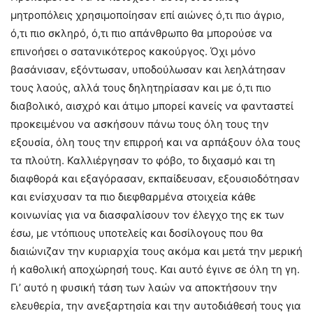
μητροπόλεις χρησιμοποίησαν επί αιώνες ό,τι πιο άγριο,
ό,τι πιο σκληρό, ό,τι πιο απάνθρωπο θα μπορούσε να
επινοήσει ο σατανικότερος κακούργος. Όχι μόνο
βασάνισαν, εξόντωσαν, υποδούλωσαν και λεηλάτησαν
τους λαούς, αλλά τους δηλητηρίασαν και με ό,τι πιο
διαβολικό, αισχρό και άτιμο μπορεί κανείς να φανταστεί
προκειμένου να ασκήσουν πάνω τους όλη τους την
εξουσία, όλη τους την επιρροή και να αρπάξουν όλα τους
τα πλούτη. Καλλιέργησαν το φόβο, το διχασμό και τη
διαφθορά και εξαγόρασαν, εκπαίδευσαν, εξουσιοδότησαν
και ενίσχυσαν τα πιο διεφθαρμένα στοιχεία κάθε
κοινωνίας για να διασφαλίσουν τον έλεγχο της εκ των
έσω, με ντόπιους υποτελείς και δοσίλογους που θα
διαιώνιζαν την κυριαρχία τους ακόμα και μετά την μερική
ή καθολική αποχώρησή τους. Και αυτό έγινε σε όλη τη γη.
Γι’ αυτό η φυσική τάση των λαών να αποκτήσουν την
ελευθερία, την ανεξαρτησία και την αυτοδιάθεσή τους για