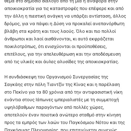
θέμα στο δημόσιο διάλογο από τη μία η αναφορά στην
αποικιοκρατία για τις καταστροφές που επέφερε και από
την άλλη η πιεστική ανάγκη να υπάρξει αντίσταση, άλλος
δρόμος, για να πάψει η Δύση να προκαλεί ανεπανόρθωτη
βλάβη στα κράτη και τους λαούς. Όλο και πιο πολλοί
άνθρωποι και λαοί αισθάνονται, κι αυτό εκφράζεται
ποικιλοτρόπως, ότι ενισχύονται οι προϋποθέσεις,
επιτέλους, για την απελευθέρωση και την αποδέσμευση
από τις υλικές και άυλες αλυσίδες της αποικιοκρατίας.
Η συνδιάσκεψη του Οργανισμού Συνεργασίας της
Σαγκάης στην πόλη Τιαντζίν της Κίνας και η παρέλαση
στο Πεκίνο για τα 80 χρόνια από την αντιφασιστική νίκη
ενάντια στους Ιάπωνες ιμπεριαλιστές με τη συμμετοχή
υψηλόβαθμων παραγόντων από πολλές χώρες,
αποτελούν έναν ποιοτικά ανώτερο σταθμό στην κίνηση
προς τα εμπρός των λαών του Παγκόσμιου Νότου και της
Παγκόσμιας Πλειοψηφίας, που επιταχύνεται συνεχώς,