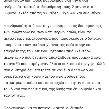
απέκλεισαν δια πυρός και σιδήρου όλη την άλλη
ανθρωπότητα από τη διαμοίρασή τους. Άφηναν στα
θύματα, εκτός από τις αλυσίδες, ψίχουλα και σκουπίδια.
Η ανθρωπότητα όπως τη γνωρίσαμε με τις δύο «φύσεις»,
των ανώτερων και των κατώτερων λαών, είναι το
μεγαλύτερο τερατούργημα που παρασκεύασε ο δυτικός
κόσμος στα πεντακόσια χρόνια της επέκτασης και
επικράτησής του. Με ένα μητροπολιτικό «κέντρο»
μειοψηφικό που όχι μόνο απολάμβανε προνομιακά όλα
τα αγαθά που παρήγαγαν όλοι οι πολιτισμοί της γης, αλλά
που αυστηρά δεν επέτρεπε σε κανένα άλλο λαό να
συμμετέχει στα κοινά και του αφαιρούσε ή του
κατέστρεφε ακόμα και τα στοιχεία που ήταν συστατικά
του δικού του πολιτισμού, της δικής του δημιουργίας και
ταυτότητας.
Προκειμένου να το πετύχουν αυτό, οι δυτικές