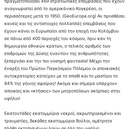
πραγματοποιήσει 469 στρατιωτικές επεμβάσεις που έχουν
αναγνωριστεί από το αμερικάνικο Κογκρέσο, οι
περισσότερες μετά το 1950. (GeoEurope.org) Αν προσθέσει
κανείς και τις αντίστοιχες πολλαπλές επεμβάσεις που
έχουν κάνει οι Ευρωπαίοι από την εποχή του Κολόμβου
σε πάνω από 400 περιοχές του κόσμου, πριν καν τη
δημιουργία εθνικών κρατών, ο τελικός αριθμός των
επιδρομών της Δύσης εναντίον της ανθρωπότητας
ξεπερνάει και την πιο νοσηρή φαντασία! Μέχρι την
έναρξη του Πρώτου Παγκόσμιου Πόλεμου οι αποικιακές
αυτοκρατορίες κατείχαν με το σπαθί και το μαστίγιο το
84% της γήινης σφαίρας! Ακόμα και σήμερα υπάρχουν
αποικίες και «κτήσεις» των μητροπόλεων σκόρπιες στην
υφήλιο!
Εκατοντάδες εκατομμύρια νεκροί, ακρωτηριασμένοι και
τραυματίες, δεκάδες εκατομμύρια δούλοι, αμέτρητα
πλήθη εκτοπισμένων λαών σε όλη την υφήλιο,