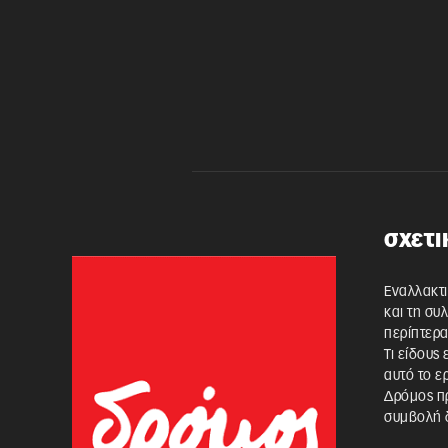
σχετι
Εναλλακτι
και τη συ
περίπτερα
Τι είδους
αυτό το ε
Δρόμος πρ
συμβολή δ