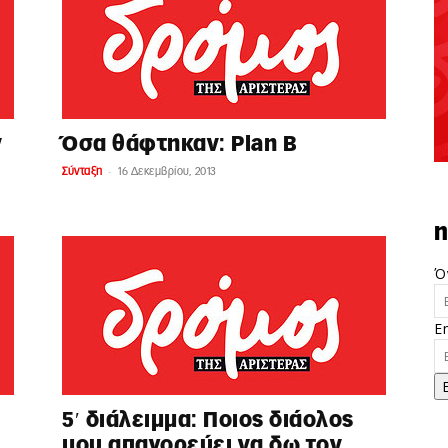
ν
Όσα θάφτηκαν: Plan B
-
Σύνταξη
16 Δεκεμβρίου, 2013
n
Ό
E
5′ διάλειμμα: Ποιος διάολος
μου απαγορεύει να δω τον