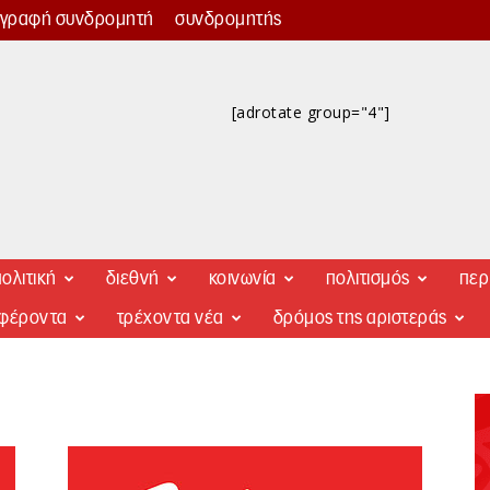
γγραφή συνδρομητή
συνδρομητής
[adrotate group="4"]
ολιτική
διεθνή
κοινωνία
πολιτισμός
περ
αφέροντα
τρέχοντα νέα
δρόμος της αριστεράς