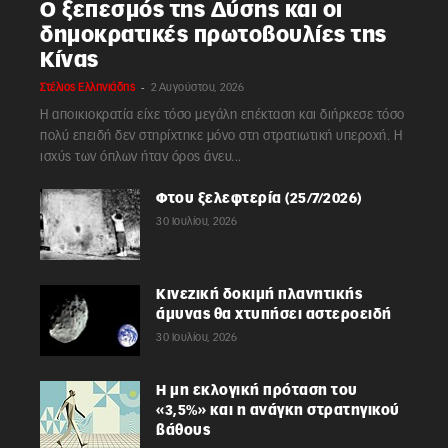
Ο ξεπεσμός της Δύσης και οι
δημοκρατικές πρωτοβουλίες της
Κίνας
-
Στέλιος Ελληνιάδης
2 Αυγούστου, 2026
Η αποικιοκρατία είχε τόσο μεγάλη επέκταση και διήρκεσε τόσο
πολύ επειδή δεν στηρίχτηκε μόνο στη στρατιωτική υπεροχή. Η
ισχύς των όπλων ήταν όρος άνευ...
Φτου ξελεφτερία (25/7/2026)
30 Ιουλίου, 2026
Κινεζική δοκιμή πλανητικής
άμυνας θα χτυπήσει αστεροειδή
30 Ιουλίου, 2026
Η μη εκλογική πρόταση του
«3,5%» και η ανάγκη στρατηγικού
βάθους