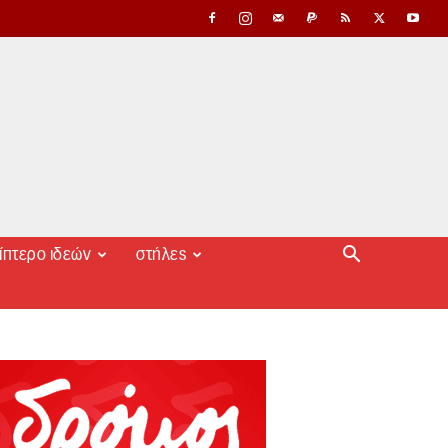
ίπτερο ιδεών
στήλες