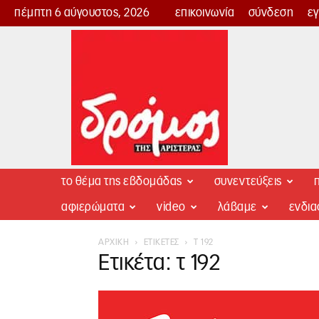
πέμπτη 6 αύγουστος, 2026
επικοινωνία
σύνδεση
ε
Δρόμος
της
Αριστεράς
το θέμα της εβδομάδας
συνεντεύξεις
π
αφιερώματα
video
λάβαμε
ενδι
ΑΡΧΙΚΉ
ΕΤΙΚΈΤΕΣ
Τ 192
Ετικέτα: τ 192