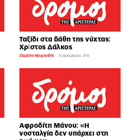
Ταξίδι στα βάθη της νύχτας:
Χρῖστος Δάλκος
-
Σταμάτης Μαυροειδής
16 Δεκεμβρίου, 2013
Αφροδίτη Μάνου: «Η
νοσταλγία δεν υπάρχει στη