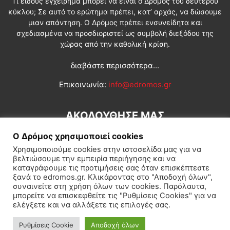
Τι είδους εγχείρημα μπορεί να είναι ο Δρόμος του δεύτερου
κύκλου; Σε αυτό το ερώτημα πρέπει, κατ’ αρχάς, να δώσουμε
μιαν απάντηση. Ο Δρόμος πρέπει ενσυνείδητα και
σχεδιασμένα να προσδιοριστεί ως συμβολή διεξόδου της
χώρας από την καθολική κρίση.
διαβάστε περισσότερα...
Επικοινωνία:
info@edromos.gr
ΑΚΟΛΟΥΘΗΣΕ ΜΑΣ
Ο Δρόμος χρησιμοποιεί cookies
Χρησιμοποιούμε cookies στην ιστοσελίδα μας για να
βελτιώσουμε την εμπειρία περιήγησης και να
καταγράφουμε τις προτιμήσεις σας όταν επισκέπτεστε
ξανά το edromos.gr. Κλικάροντας στο "Αποδοχή όλων",
συναινείτε στη χρήση όλων των cookies. Παρόλαυτα,
Εγγραφή συνδρομητή
Πολιτική
Διεθνή
Κοινωνία
μπορείτε να επισκεφθείτε τις "Ρυθμίσεις Cookies" για να
ελέγξετε και να αλλάξετε τις επιλογές σας.
Πολιτισμός
Αφιερώματα
Ρυθμίσεις Cookie
Αποδοχή όλων