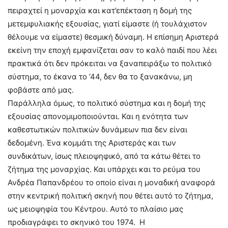
πειραχτεί η μοναρχία και κατ’επέκταση η δομή της
μετεμφυλιακής εξουσίας, γιατί είμαστε (ή τουλάχιστον
θέλουμε να είμαστε) θεσμική δύναμη. Η επίσημη Αριστερά
εκείνη την εποχή εμφανίζεται σαν το καλό παιδί που λέει
πρακτικά ότι δεν πρόκειται να ξαναπειράξω το πολιτικό
σύστημα, το έκανα το ’44, δεν θα το ξανακάνω, μη
φοβάστε από μας.
Παράλληλα όμως, το πολιτικό σύστημα και η δομή της
εξουσίας απονομιμοποιούνται. Και η ενότητα των
καθεστωτικών πολιτικών δυνάμεων πια δεν είναι
δεδομένη. Ένα κομμάτι της Αριστεράς και των
συνδικάτων, ίσως πλειοψηφικό, από τα κάτω θέτει το
ζήτημα της μοναρχίας. Και υπάρχει και το ρεύμα του
Ανδρέα Παπανδρέου το οποίο είναι η μοναδική αναφορά
στην κεντρική πολιτική σκηνή που θέτει αυτό το ζήτημα,
ως μειοψηφία του Κέντρου. Αυτό το πλαίσιο μας
προδιαγράφει το σκηνικό του 1974. Η