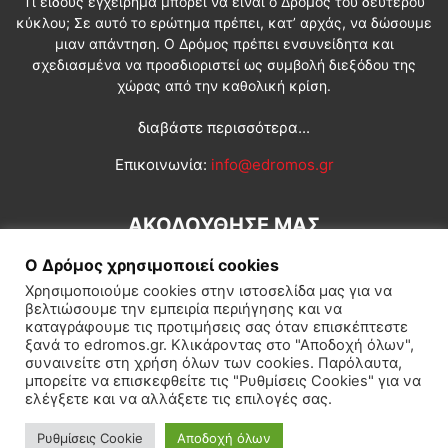
Τι είδους εγχείρημα μπορεί να είναι ο Δρόμος του δεύτερου
κύκλου; Σε αυτό το ερώτημα πρέπει, κατ’ αρχάς, να δώσουμε
μιαν απάντηση. Ο Δρόμος πρέπει ενσυνείδητα και
σχεδιασμένα να προσδιοριστεί ως συμβολή διεξόδου της
χώρας από την καθολική κρίση.
διαβάστε περισσότερα...
Επικοινωνία:
info@edromos.gr
ΑΚΟΛΟΥΘΗΣΕ ΜΑΣ
Ο Δρόμος χρησιμοποιεί cookies
Χρησιμοποιούμε cookies στην ιστοσελίδα μας για να
βελτιώσουμε την εμπειρία περιήγησης και να
καταγράφουμε τις προτιμήσεις σας όταν επισκέπτεστε
ξανά το edromos.gr. Κλικάροντας στο "Αποδοχή όλων",
συναινείτε στη χρήση όλων των cookies. Παρόλαυτα,
Εγγραφή συνδρομητή
Πολιτική
Διεθνή
Κοινωνία
μπορείτε να επισκεφθείτε τις "Ρυθμίσεις Cookies" για να
ελέγξετε και να αλλάξετε τις επιλογές σας.
Πολιτισμός
Αφιερώματα
Ρυθμίσεις Cookie
Αποδοχή όλων