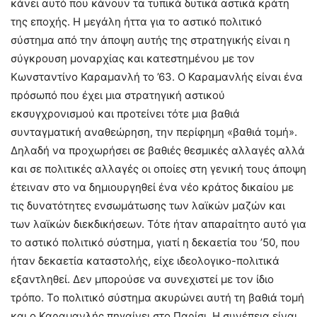
κάνει αυτό που κάνουν τα τυπικά δυτικά αστικά κράτη
της εποχής. Η μεγάλη ήττα για το αστικό πολιτικό
σύστημα από την άποψη αυτής της στρατηγικής είναι η
σύγκρουση μοναρχίας και κατεστημένου με τον
Κωνσταντίνο Καραμανλή το ’63. Ο Καραμανλής είναι ένα
πρόσωπό που έχει μια στρατηγική αστικού
εκσυγχρονισμού και προτείνει τότε μια βαθιά
συνταγματική αναθεώρηση, την περίφημη «βαθιά τομή».
Δηλαδή να προχωρήσει σε βαθιές θεσμικές αλλαγές αλλά
και σε πολιτικές αλλαγές οι οποίες στη γενική τους άποψη
έτειναν στο να δημιουργηθεί ένα νέο κράτος δικαίου με
τις δυνατότητες ενσωμάτωσης των λαϊκών μαζών και
των λαϊκών διεκδικήσεων. Τότε ήταν απαραίτητο αυτό για
το αστικό πολιτικό σύστημα, γιατί η δεκαετία του ’50, που
ήταν δεκαετία καταστολής, είχε ιδεολογικο-πολιτικά
εξαντληθεί. Δεν μπορούσε να συνεχιστεί με τον ίδιο
τρόπο. Το πολιτικό σύστημα ακυρώνει αυτή τη βαθιά τομή
και ο Καραμανλής πηγαίνει στο Παρίσι. Η συνέπεια είναι