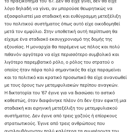
το πραξικόπημα του ’67. Δεν θα είχε γίνει, δεν θα είχε
λόγο δηλαδή να γίνει, αν μπορούσε θεωρητικώς να
εξασφαλιστεί μια σταδιακή και ευθύγραμμη μετεξέλιξη
του πολιτικού συστήματος όπως αυτό είχε οικοδομηθεί
μετά τον εμφύλιο. Στην υποθετική αυτή περίπτωση θα
είχαμε ένα σταδιακό εκσυγχρονισμό της δομής της
εξουσίας. Η μοναρχία θα παρέμενε ως πόλος και πολύ
πιθανόν αργότερα να είχε περισσότερο συμβολικό και
λιγότερο παρεμβατικό ρόλο, ο ρόλος του στρατού ο
οποίος ήταν πάρα πολύ σημαντικός θα είχε παραμείνει
και το πολιτικό και κρατικό προσωπικό θα είχε ανανεωθεί
με τους όρους των μετεμφυλιακών περίπου αναγκών.
Η δικτατορία του ’67 έγινε για να διασώσει το αστικό
καθεστώς, όταν διαφάνηκε πλέον ότι δεν ήταν εφικτή μια
σταδιακή και ειρηνική μετεξέλιξη του μετεμφυλιακού
συστήματος. Δεν έγινε από τρεις χαζούς ή επίορκους
στρατιωτικούς. Έγινε από τρεις ανθρώπους που
αντιλαμβάνονταν πολύ καλύτερα τα συμφέροντα του