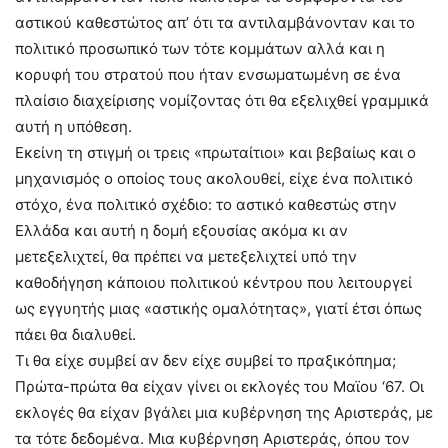
αστικού καθεστώτος απ’ ότι τα αντιλαμβάνονταν και το
πολιτικό προσωπικό των τότε κομμάτων αλλά και η
κορυφή του στρατού που ήταν ενσωματωμένη σε ένα
πλαίσιο διαχείρισης νομίζοντας ότι θα εξελιχθεί γραμμικά
αυτή η υπόθεση.
Εκείνη τη στιγμή οι τρεις «πρωταίτιοι» και βεβαίως και ο
μηχανισμός ο οποίος τους ακολουθεί, είχε ένα πολιτικό
στόχο, ένα πολιτικό σχέδιο: το αστικό καθεστώς στην
Ελλάδα και αυτή η δομή εξουσίας ακόμα κι αν
μετεξελιχτεί, θα πρέπει να μετεξελιχτεί υπό την
καθοδήγηση κάποιου πολιτικού κέντρου που λειτουργεί
ως εγγυητής μιας «αστικής ομαλότητας», γιατί έτσι όπως
πάει θα διαλυθεί.
Τι θα είχε συμβεί αν δεν είχε συμβεί το πραξικόπημα;
Πρώτα-πρώτα θα είχαν γίνει οι εκλογές του Μαϊου ‘67. Οι
εκλογές θα είχαν βγάλει μια κυβέρνηση της Αριστεράς, με
τα τότε δεδομένα. Μια κυβέρνηση Αριστεράς, όπου τον