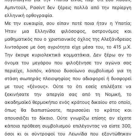
Αμπντούλ, Ρασίντ δεν ξέρεις πολλά από την περίεργη
ελληνική ορθογραφία.
Με την ευκαιρία, σου είπαν ποτέ ποια ήταν η Υπατία;
Ήταν μια Ελληνίδα φιλόσοφος, αστρονόμος και
μαθηματικός που ο χριστιανικός όχλος της Αλεξάνδρειας
λιντσάρισε με όση αγριότητα είχε μέσα του, το 415 μ.Χ.
Την έκοψε κυριολεκτικά κομματάκια. Δεν ξέρω αν το
όνομα του μεγάρου που φιλοξένησε τον αγώνα σας
περιείχε, λοιπόν, κάποιο δυσοίωνο συμβολισμό για τη
στάση σιωπηράς πλειοψηφίας που αδιαφορεί ή δυσφορεί
με τους «ξένους». Ούτε το ότι εσείς επιλέξατε να
ξεκινήσατε την απεργία σας από τη Νομική, το
ακαδημαϊκό θερμοκήπιο ενός κράτους δικαίου στο οποίο,
όπως θα διαπιστώσατε, περισσεύει το κράτος και
απουσιάζει το δίκαιο. Ούτε γνωρίζω επίσης αν είχατε
κάποια πρόθεση συμβολισμού επιλέγοντας να είστε 300,
όσοι κι οι σύντροφοί του Λεωνίδα που εξοντώθηκαν