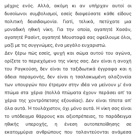
μέχρις ενός. Αλλά, ακόμη κι αν υπήρχαν αυτοί οι
δυσοίωνοι συμβολισμοί, εσείς διαψεύσατε κάθε είδους
πολιτική δεισιδαιμονία. Γιατί, τελικά, πετύχατε μια
μοναδική ηθική νίκη. Για την οποία, αγαπητέ Χασάν,
αγαπητέ Ρασίντ, αγαπητέ Μουσταφά σας οφείλουμε όλοι,
μαζί με τις συγγνώμες, ένα μεγάλο ευχαριστώ.
Δεν ξέρω πώς εσείς, ψυχή και σώμα αυτού του αγώνα,
ορίζετε το περιεχόμενο της νίκης σας. Δεν είναι η ανοχή
του Ραγκούση, δεν είναι τα ταξιδιωτικά έγγραφα και η
άδεια παραμονής, δεν είναι η τσαλακωμένη αλαζονεία
των υπουργών που έτρεμαν στην ιδέα να μείνουν μ’ ένα
πτώμα στα χέρια (πολλά πτώματα έχουν περάσει απ’ τα
χέρια της χοντρόπετσης εξουσίας). Δεν είναι τίποτα απ’
όλα αυτά. Ή τουλάχιστον, όχι μόνο αυτά. Η νίκη σας είναι
το υπόδειγμα θάρρους και αξιοπρέπειας, το παράδειγμα
ηθικής υπεροχής, η ένεση αυτοπεποίθησης σε
εκατομμύρια ανθρώπους που ταλαντεύονται ανάμεσα