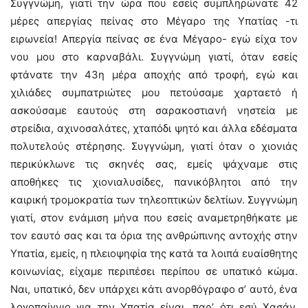
Συγγνώμη, γιατί την ώρα που εσείς συμπληρώνατε 42
μέρες απεργίας πείνας στο Μέγαρο της Υπατίας -τι
ειρωνεία! Απεργία πείνας σε ένα Μέγαρο- εγώ είχα τον
νου μου στο καρναβάλι. Συγγνώμη γιατί, όταν εσείς
φτάνατε την 43η μέρα αποχής από τροφή, εγώ και
χιλιάδες συμπατριώτες μου πετούσαμε χαρταετό ή
ασκούσαμε εαυτούς στη σαρακοστιανή νηστεία με
στρείδια, αχινοσαλάτες, χταπόδι ψητό και άλλα εδέσματα
πολυτελούς στέρησης. Συγγνώμη, γιατί όταν ο χιονιάς
περικύκλωνε τις σκηνές σας, εμείς ψάχναμε στις
αποθήκες τις χιονιαλυσίδες, πανικόβλητοι από την
καιρική τρομοκρατία των τηλεοπτικών δελτίων. Συγγνώμη
γιατί, στον ενάμιση μήνα που εσείς αναμετρηθήκατε με
τον εαυτό σας και τα όρια της ανθρώπινης αντοχής στην
Υπατία, εμείς, η πλειοψηφία της κατά τα λοιπά ευαίσθητης
κοινωνίας, είχαμε περιπέσει περίπου σε υπατικό κώμα.
Ναι, υπατικό, δεν υπάρχει κάτι ανορθόγραφο σ’ αυτό, ένα
λογοπαίγνιο για την Υπατία είναι, παρ’ ότι εσύ Χασάν,