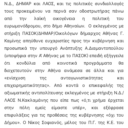
Ν.Δ., ΔΗΜΑΡ και ΛΑΟΣ, και τις πολιτικές συνδιαλλαγές
τους προκειμένου να περνά σαν οδοστρωτήρας πάνω
από την λαϊκή οικογένεια η πολιτική του
ευρωμονόδρομου, στο δήμο Αθηναίων. Ο εκλεγμένος με
στήριξη ΠΑΣΟΚ/ΔΗΜΑΡ/Οικολόγων δήμαρχος Αθήνας Γ.
Καμίνης απηύθυνε ευχαριστίες προς την κυβέρνηση και
προσωπικά την υπουργό Ανάπτυξης Α.Διαμαντοπούλου
(υποψήφια στην Α’ Αθήνας με το ΠΑΣΟΚ) επειδή εξήγγειλε
ότι κονδύλια από κοινοτικά προγράμματα θα
διοχετευτούν στην Αθήνα ανάμεσα σε άλλα και για
«ενίσχυση της ανταγωνιστικότητας και
επιχειρηματικότητας». Από κοντά ο επικεφαλής της
αξιωματικής αντιπολίτευσης εκλεγμένος με στήριξη Ν.Δ./
ΛΑΟΣ Ν.Κακλαμάνης που είπε πως «ό,τι χρήμα έρχεται
στην πόλη εμείς είμαστε υπέρ», και εξέφρασε
επιφυλάξεις για τις προθέσεις της κυβέρνησης «όχι του
Δήμου». Ο Νίκος Σοφιανός, μέλος του Π.Γ. της Κ.Ε. του