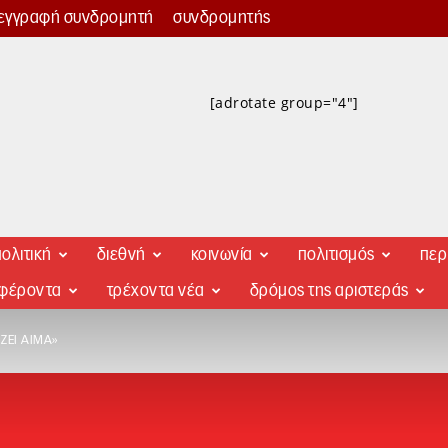
εγγραφή συνδρομητή
συνδρομητής
[adrotate group="4"]
ολιτική
διεθνή
κοινωνία
πολιτισμός
περ
αφέροντα
τρέχοντα νέα
δρόμος της αριστεράς
ΖΕΙ ΑΊΜΑ»