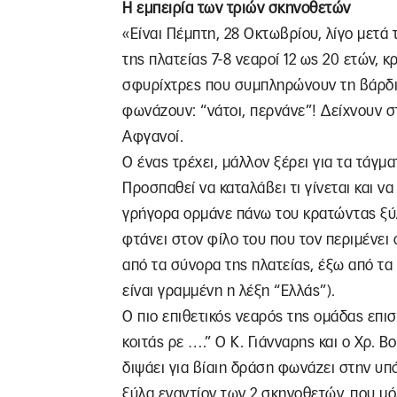
Η εμπειρία των τριών σκηνοθετών
«Είναι Πέμπτη, 28 Οκτωβρίου, λίγο μετά 
της πλατείας 7-8 νεαροί 12 ως 20 ετών, 
σφυρίχτρες που συμπληρώνουν τη βάρδια
φωνάζουν: “νάτοι, περνάνε”! Δείχνουν σ
Αφγανοί.
Ο ένας τρέχει, μάλλον ξέρει για τα τάγμ
Προσπαθεί να καταλάβει τι γίνεται και ν
γρήγορα ορμάνε πάνω του κρατώντας ξύλ
φτάνει στον φίλο του που τον περιμένει
από τα σύνορα της πλατείας, έξω από τα
είναι γραμμένη η λέξη “Ελλάς”).
Ο πιο επιθετικός νεαρός της ομάδας επισ
κοιτάς ρε ….” Ο Κ. Γιάνναρης και ο Χρ. 
διψάει για βίαιη δράση φωνάζει στην υπ
ξύλα εναντίον των 2 σκηνοθετών, που μ