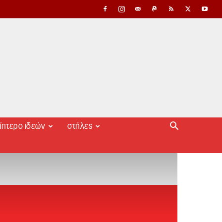
ίπτερο ιδεών
στήλες