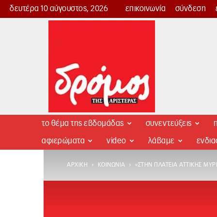
δευτέρα 10 αύγουστος, 2026
επικοινωνία
σύνδεση
Δρόμος
της
Αριστεράς
το θέμα της εβδομάδας
συνεντεύξεις
π
αφιερώματα
video
λάβαμε
ενδι
ΑΡΧΙΚΉ
ΚΟΙΝΩΝΊΑ
«ΣΤΗΝ ΠΛΑΤΕΊΑ ΑΤΤΙΚΉΣ ΜΥΡΊ