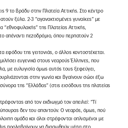
τις 9 το βράδυ στην Πλατεία Αττικής. Στο κέντρο
κρατούν ξύλα. 2-3 “αγανακτισμένες γυναίκες” με
 “εθνοφυλακής” της Πλατείας Αττικής,
το απέναντι πεζοδρόμιο, όπου περπατούν 2
ατα εφόδου της γειτονιάς, ο άλλος κοντοστέκεται.
α μιλήσει ευγενικά στους νεαρούς Έλληνες, που
α, με ευλυγισία όμως αυτός τους ξεφεύγει,
 ουρλιάζοντας στην γωνία και βγαίνουν σώοι έξω
 σύνορα της “Ελλάδας” (στις εισόδους της πλατείας
τρέφοντας από τον εκδιωγμό τον απειλεί: “Τί
Βούπουρας δεν του απαντούν. Ο νεαρός, όμως, πού
όλοιπη ομάδα και όλοι στρέφονται οπλισμένοι με
όλις προλαβαίνουν να διασωθούν μέσα στο