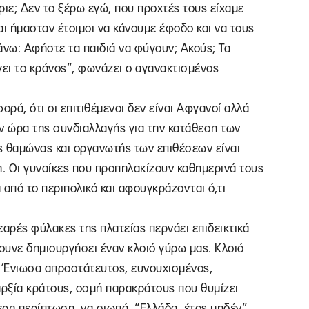
κύριε; Δεν το ξέρω εγώ, που προχτές τους είχαμε
αι ήμασταν έτοιμοι να κάνουμε έφοδο και να τους
άνω: Αφήστε τα παιδιά να φύγουν; Ακούς; Τα
γει το κράνος”, φωνάζει ο αγανακτισμένος
ορά, ότι οι επιτιθέμενοι δεν είναι Αφγανοί αλλά
ν ώρα της συνδιαλλαγής για την κατάθεση των
ς θαμώνας και οργανωτής των επιθέσεων είναι
. Οι γυναίκες που προπηλακίζουν καθημερινά τους
 από το περιπολικό και αφουγκράζονται ό,τι
εαρές φύλακες της πλατείας περνάει επιδεικτικά
χουνε δημιουργήσει έναν κλοιό γύρω μας. Κλοιό
. Ένιωσα απροστάτευτος, ευνουχισμένος,
αρξία κράτους, οσμή παρακράτους που θυμίζει
ερη περίπτωση, να σιωπά. “Ελλάδα, έτος μηδέν”,