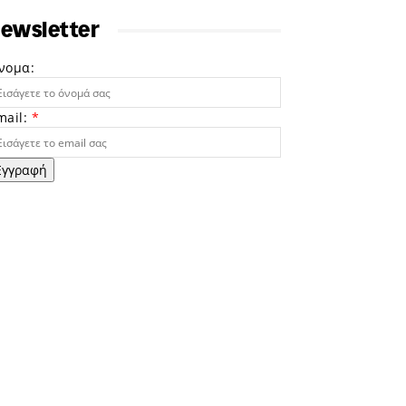
ewsletter
νομα:
mail:
*
Εγγραφή