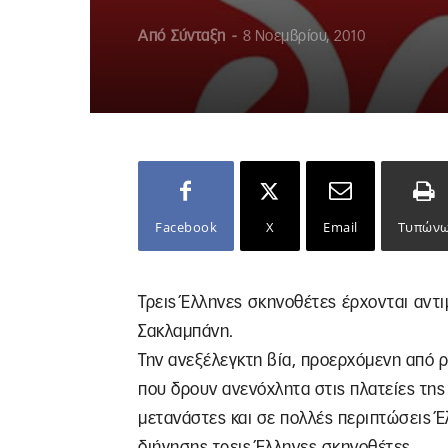
Από
Σύνταξη
-
8 Νοεμβρίου, 2010
Facebook
X
Email
Τυπών
Τρεις Έλληνες σκηνοθέτες έρχονται αντ
Σακλαμπάνη.
Την ανεξέλεγκτη βία, προερχόμενη από 
που δρουν ανενόχλητα στις πλατείες της
μετανάστες και σε πολλές περιπτώσεις Έ
διήγησης τρεις Έλληνες σκηνοθέτες.