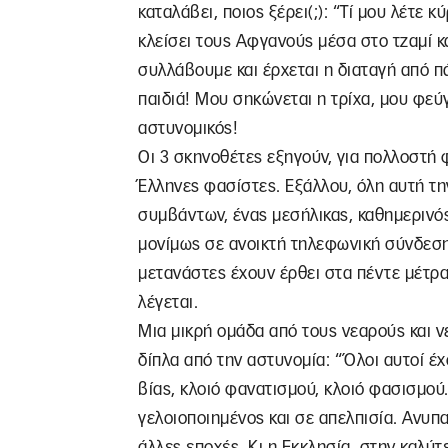
καταλάβει, ποιος ξέρει(;): “Τί μου λέτε 
κλείσει τους Αφγανούς μέσα στο τζαμί κ
συλλάβουμε και έρχεται η διαταγή από π
παιδιά! Μου σηκώνεται η τρίχα, μου φεύ
αστυνομικός!
Οι 3 σκηνοθέτες εξηγούν, για πολλοστή φ
Έλληνες φασίστες. Εξάλλου, όλη αυτή τη
συμβάντων, ένας μεσήλικας, καθημερινό
μονίμως σε ανοικτή τηλεφωνική σύνδεση
μετανάστες έχουν έρθει στα πέντε μέτρα
λέγεται.
Μια μικρή ομάδα από τους νεαρούς και ν
δίπλα από την αστυνομία: “Όλοι αυτοί έ
βίας, κλοιό φανατισμού, κλοιό φασισμού
γελοιοποιημένος και σε απελπισία. Ανυπ
άλλες εποχές. Κι η Εκκλησία, στην καλύτ