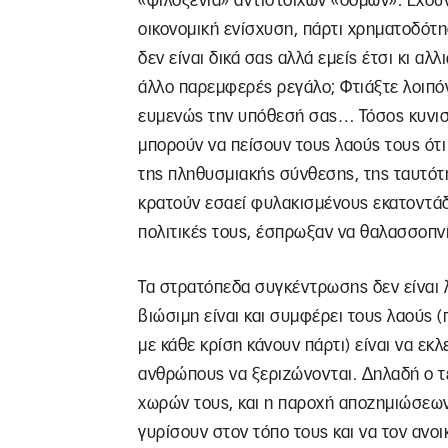
«φιλοξενία» αντίστοιχων «δομών». Έχουν
οικονομική ενίσχυση, πάρτι χρηματοδό
δεν είναι δικά σας αλλά εμείς έτσι κι α
άλλο παρεμφερές ρεγάλο; Φτιάξτε λοιπόν 
ευμενώς την υπόθεσή σας… Τόσος κυνισμ
μπορούν να πείσουν τους λαούς τους ότι 
της πληθυσμιακής σύνθεσης, της ταυτότη
κρατούν εσαεί φυλακισμένους εκατοντάδε
πολιτικές τους, έσπρωξαν να θαλασσοπνί
Τα στρατόπεδα συγκέντρωσης δεν είναι λ
βιώσιμη είναι και συμφέρει τους λαούς 
με κάθε κρίση κάνουν πάρτι) είναι να εκ
ανθρώπους να ξεριζώνονται. Δηλαδή ο τ
χωρών τους, και η παροχή αποζημιώσεων
γυρίσουν στον τόπο τους και να τον ανοι