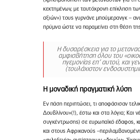
κεκτημένων, με ταυτόχρονη επίκληση τ
αξιών») τους γυρνάνε μπούμερανγκ – αν
πρύμνα ώστε να παραμείνει στη θέση της
Η δυσαρέσκεια για το μετανα
αμφισβήτηση όλου του «οικο
ηγεμονίας επ’ αυτού, και γ
(τουλάχιστον ενδοσυστημι
Η μοναδική πραγματική λύση
Εν πάση περιπτώσει, τι αποφάσισαν τελι
Δουβλίνου»(!), έστω και στα λόγια; Και
συγκέντρωσης) σε ευρωπαϊκό έδαφος, κα
και στους Αφρικανούς –περιλαμβανομένης