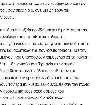
όμως στη μοιρασιά τόσο των κερδών όσο και των
σι, σαν σκουπίδια, αντιμετωπίζουν τις
ων τους…
με ακόμη πιο οξεία προβλήματα: τη μετατροπή της
 συνολικότερη αμφισβήτηση όλου του
ής ηγεμονίας επ’ αυτού, και γενικά των πάλαι ποτέ
ημικά) πολιτικών της παγκοσμιοποίησης. Με την
μμένου, που υπογράφουν χαμογελαστοί τα πάντα –
ό τη… δεινοπαθούσα Γερμανία στην ακμαία
ής επιβίωσης, πλέον όλοι αμφισβητούν και
Ε. επιδεικνύουν προς τους αδύναμους την ίδια
ούν τον Τραμπ, «μεσαίες» δυνάμεις σαν την Ιταλία
ν ανοιχτά πια τους σχεδιασμούς του
αιρετικών αντικοινωνικών πολιτικών
υμπίεση του εργατικού κόστους και τη διάλυση