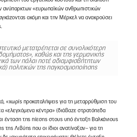
ων ανύπαρκτων «ευρωπαϊκών ανθρωπιστικών
αγκάζοντας ακόμη και την Μέρκελ να ανακρούσει
.
στευτικό μετατρέπεται σε συνολικότερη
δομήματος», καθώς και της γερμανικής
ενικά των πάλαι ποτέ αδιαμφισβήτητων
κά) πολιτικών της παγκοσμιοποίησης
κά, «χωρίς προκαταλήψεις για τη μεταρρύθμιση του
 νέα «ελεγχόμενα κέντρα» (διάβαζε στρατόπεδα
ι ένταση της πίεσης στους υπό ένταξη Βαλκάνιους
 της Λιβύης που οι ίδιοι ανατίναξαν– για τη