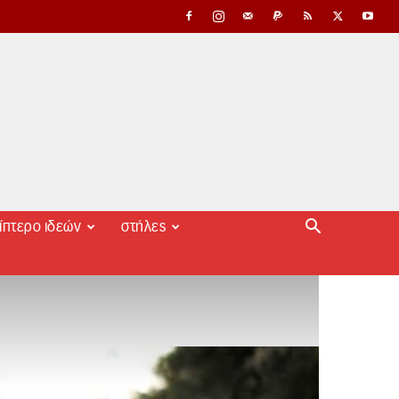
ίπτερο ιδεών
στήλες