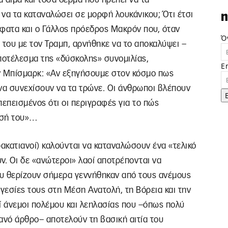
α τα καταναλώσει σε μορφή λουκάνικου; Ότι έτσι
n
φατα και ο Γάλλος πρόεδρος Μακρόν που, όταν
Ό
 του με τον Τραμπ, αρνήθηκε να το αποκαλύψει –
ποτέλεσμα της «δύσκολης» συνομιλίας,
E
 Μπίσμαρκ: «Αν εξηγήσουμε στον κόσμο πως
ο να συνεχίσουν να τα τρώνε. Οι άνθρωποι βλέπουν
πεπεισμένος ότι οι περιγραφές για το πώς
ωσή του»…
αρακατιανοί) καλούνται να καταναλώσουν ένα «τελικό
ν. Οι δε «ανώτεροι» λαοί αποτρέπονται να
υ θερίζουν σήμερα γεννήθηκαν από τους ανέμους
ηγεσίες τους στη Μέση Ανατολή, τη Βόρεια και την
οί άνεμοι πολέμου και λεηλασίας που –όπως πολύ
λανό άρθρο– αποτελούν τη βασική αιτία του