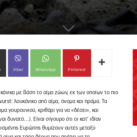
ω
Viber
WhatsApp
Pinterest
κάνικα με βάση το αίμα ζώων, εκ των οποίων το πιο
wurst: λουκάνικο από αίμα, όνομα και πράμα. Τα
ρμα γουρουνιού, κριθάρι για να «δέσει», και
αι δυνατό…). Είναι σίγουρο ότι οι κατ’ ιδίαν
τισμένης Ευρώπης θυμίζουν αυτές μεταξύ
 αίμα και τόσα δέρμα που πρέπει να τα