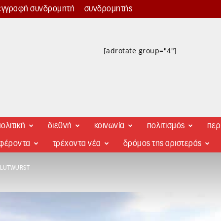
εγγραφή συνδρομητή
συνδρομητής
[adrotate group="4"]
ολιτική
διεθνή
κοινωνία
πολιτισμός
περ
αφέροντα
τρέχοντα νέα
δρόμος της αριστεράς
BLUTWURST