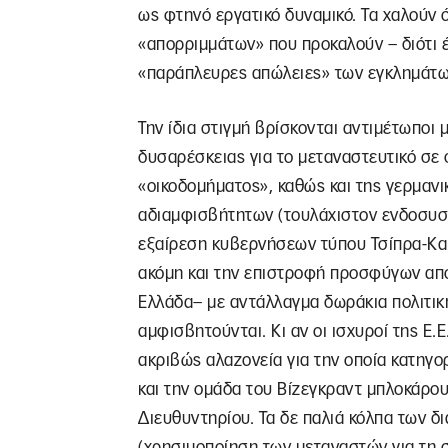
ως φτηνό εργατικό δυναμικό. Τα χαλούν 
«απορριμμάτων» που προκαλούν – διότι έτ
«παράπλευρες απώλειες» των εγκλημάτ
Την ίδια στιγμή βρίσκονται αντιμέτωποι 
δυσαρέσκειας για το μεταναστευτικό σε
«οικοδομήματος», καθώς και της γερμανικ
αδιαμφισβήτητων (τουλάχιστον ενδοσυστ
εξαίρεση κυβερνήσεων τύπου Τσίπρα-Κα
ακόμη και την επιστροφή προσφύγων απ
Ελλάδα– με αντάλλαγμα δωράκια πολιτικ
αμφισβητούνται. Κι αν οι ισχυροί της Ε.
ακριβώς αλαζονεία για την οποία κατηγορ
και την ομάδα του Βίζεγκραντ μπλοκάρου
Διευθυντηρίου. Τα δε παλιά κόλπα των δι
(χρησιμοποίηση των μεταναστών για τη σ