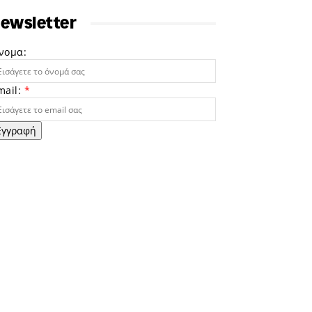
ewsletter
νομα:
mail:
*
Εγγραφή