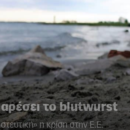
 αρέσει το blutwurst
αστευτική» η κρίση στην Ε.Ε.