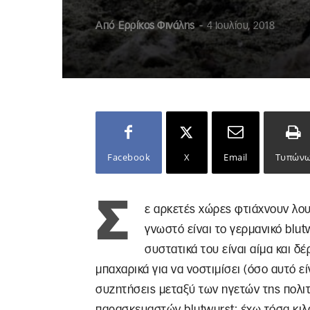
Από
Ερρίκος Φινάλης
-
4 Ιουλίου, 2018
Facebook
X
Email
Τυπών
Σ
ε αρκετές χώρες φτιάχνουν λου
γνωστό είναι το γερμανικό blut
συστατικά του είναι αίμα και δέ
μπαχαρικά για να νοστιμίσει (όσο αυτό είν
συζητήσεις μεταξύ των ηγετών της πολι
παρασκευαστών blutwurst: έχω τόσα κιλά