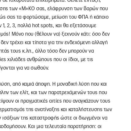
 δε ισχυρότατα επιχειρήματα: Θέλετε ένταξη,
τησης των «Μ»ΚΟ σας, ελάφρυνση των βαρών που
λλιώς σας τα φορτώσαμε, μείωση του ΦΠΑ ή κάποιο
1, 2, 3, πολλά hot spots, και θα εξετάσουμε
ός! Μόνο που (θέλουν να) ξεχνούν κάτι: όσο δεν
δεν τρέχει και τίποτα για την ενδεχόμενη αλλαγή
τάς τους κ.λπ., άλλο τόσο δεν μπορούν να
ς χιλιάδες ανθρώπους που οι ίδιοι, με τις
γονται για να σωθούν.
ύση, από καμιά άποψη. Η μοναδική λύση που και
(πλην των ελίτ, και των παρατρεχάμενών τους που
λείψουν οι πραγματικές αιτίες που αναγκάζουν τους
ερματισμός της ανατίναξης και καταλήστευσης των
 ισάξιων της καταστροφής ώστε οι διωγμένοι να
κοδομήσουν. Και μια τελευταία παρατήρηση: οι