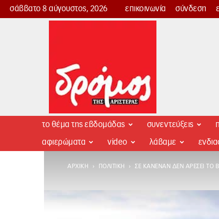
σάββατο 8 αύγουστος, 2026
επικοινωνία
σύνδεση
Δρόμος
της
Αριστεράς
το θέμα της εβδομάδας
συνεντεύξεις
π
αφιερώματα
video
λάβαμε
ενδι
ΑΡΧΙΚΉ
ΠΟΛΙΤΙΚΉ
ΣΕ ΚΑΝΈΝΑΝ ΔΕΝ ΑΡΈΣΕΙ ΤΟ 