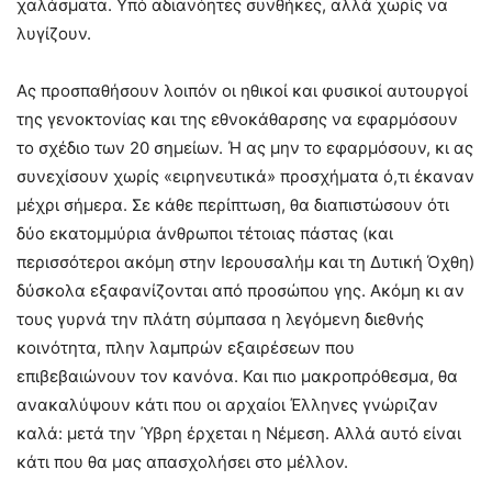
χαλάσματα. Υπό αδιανόητες συνθήκες, αλλά χωρίς να
λυγίζουν.
Ας προσπαθήσουν λοιπόν οι ηθικοί και φυσικοί αυτουργοί
της γενοκτονίας και της εθνοκάθαρσης να εφαρμόσουν
το σχέδιο των 20 σημείων. Ή ας μην το εφαρμόσουν, κι ας
συνεχίσουν χωρίς «ειρηνευτικά» προσχήματα ό,τι έκαναν
μέχρι σήμερα. Σε κάθε περίπτωση, θα διαπιστώσουν ότι
δύο εκατομμύρια άνθρωποι τέτοιας πάστας (και
περισσότεροι ακόμη στην Ιερουσαλήμ και τη Δυτική Όχθη)
δύσκολα εξαφανίζονται από προσώπου γης. Ακόμη κι αν
τους γυρνά την πλάτη σύμπασα η λεγόμενη διεθνής
κοινότητα, πλην λαμπρών εξαιρέσεων που
επιβεβαιώνουν τον κανόνα. Και πιο μακροπρόθεσμα, θα
ανακαλύψουν κάτι που οι αρχαίοι Έλληνες γνώριζαν
καλά: μετά την Ύβρη έρχεται η Νέμεση. Αλλά αυτό είναι
κάτι που θα μας απασχολήσει στο μέλλον.