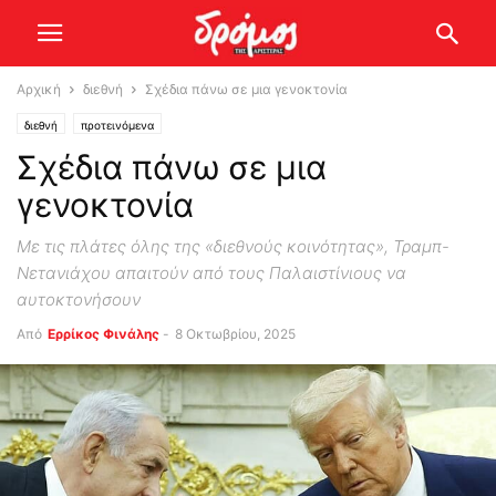
Αρχική
διεθνή
Σχέδια πάνω σε μια γενοκτονία
διεθνή
προτεινόμενα
Σχέδια πάνω σε μια
γενοκτονία
Με τις πλάτες όλης της «διεθνούς κοινότητας», Τραμπ-
Νετανιάχου απαιτούν από τους Παλαιστίνιους να
αυτοκτονήσουν
Από
Ερρίκος Φινάλης
-
8 Οκτωβρίου, 2025