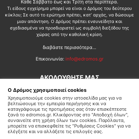
Κάθε Σάββατο έως και Τρίτη στα περίπτερα.
Τι είδους εγχείρημα μπορεί να είναι ο Δρόμος του δεύτερου
κύκλου; Σε αυτό το ερώτημα πρέπει, κατ’ αρχάς, να δώσουμε
μιαν απάντηση. Ο Δρόμος πρέπει ενσυνείδητα και
σχεδιασμένα να προσδιοριστεί ως συμβολή διεξόδου της
χώρας από την καθολική κρίση.
διαβάστε περισσότερα...
Επικοινωνία:
info@edromos.gr
ΑΚΟΛΟΥΘΗΣΕ ΜΑΣ
Ο Δρόμος χρησιμοποιεί cookies
Χρησιμοποιούμε cookies στην ιστοσελίδα μας για να
βελτιώσουμε την εμπειρία περιήγησης και να
καταγράφουμε τις προτιμήσεις σας όταν επισκέπτεστε
ξανά το edromos.gr. Κλικάροντας στο "Αποδοχή όλων",
συναινείτε στη χρήση όλων των cookies. Παρόλαυτα,
Εγγραφή συνδρομητή
Πολιτική
Διεθνή
Κοινωνία
μπορείτε να επισκεφθείτε τις "Ρυθμίσεις Cookies" για να
ελέγξετε και να αλλάξετε τις επιλογές σας.
Πολιτισμός
Αφιερώματα