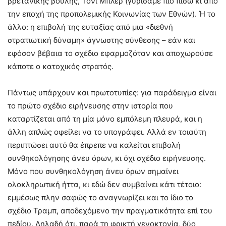
βρετανικής βουλής, Τόνι Μπλερ (γυρίσαμε πιο πίσω κι από
την εποχή της προπολεμικής Κοινωνίας των Εθνών). Ή το
άλλο: η επιβολή της ευταξίας από μια «διεθνή
στρατιωτική δύναμη» άγνωστης σύνθεσης – εάν και
εφόσον βέβαια το σχέδιο εφαρμοζόταν και αποχωρούσε
κάποτε ο κατοχικός στρατός.
Πάντως υπάρχουν και πρωτοτυπίες: για παράδειγμα είναι
το πρώτο σχέδιο ειρήνευσης στην ιστορία που
καταρτίζεται από τη μία μόνο εμπόλεμη πλευρά, και η
άλλη απλώς οφείλει να το υπογράψει. Αλλά εν τοιαύτη
περιπτώσει αυτό θα έπρεπε να καλείται επιβολή
συνθηκολόγησης άνευ όρων, κι όχι σχέδιο ειρήνευσης.
Μόνο που συνθηκολόγηση άνευ όρων σημαίνει
ολοκληρωτική ήττα, κι εδώ δεν συμβαίνει κάτι τέτοιο:
εμμέσως πλην σαφώς το αναγνωρίζει και το ίδιο το
σχέδιο Τραμπ, αποδεχόμενο την πραγματικότητα επί του
πεδίου. Δηλαδή ότι, παρά τη φρικτή γενοκτονία, δύο