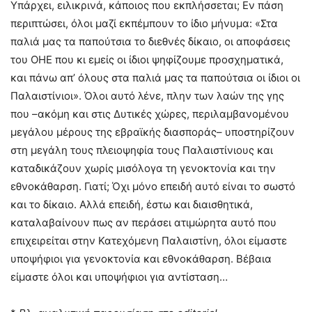
Υπάρχει, ειλικρινά, κάποιος που εκπλήσσεται; Εν πάση
περιπτώσει, όλοι μαζί εκπέμπουν το ίδιο μήνυμα: «Στα
παλιά μας τα παπούτσια το διεθνές δίκαιο, οι αποφάσεις
του ΟΗΕ που κι εμείς οι ίδιοι ψηφίζουμε προσχηματικά,
και πάνω απ’ όλους στα παλιά μας τα παπούτσια οι ίδιοι οι
Παλαιστίνιοι». Όλοι αυτό λένε, πλην των λαών της γης
που –ακόμη και στις Δυτικές χώρες, περιλαμβανομένου
μεγάλου μέρους της εβραϊκής διασποράς– υποστηρίζουν
στη μεγάλη τους πλειοψηφία τους Παλαιστίνιους και
καταδικάζουν χωρίς μισόλογα τη γενοκτονία και την
εθνοκάθαρση. Γιατί; Όχι μόνο επειδή αυτό είναι το σωστό
και το δίκαιο. Αλλά επειδή, έστω και διαισθητικά,
καταλαβαίνουν πως αν περάσει ατιμώρητα αυτό που
επιχειρείται στην Κατεχόμενη Παλαιστίνη, όλοι είμαστε
υποψήφιοι για γενοκτονία και εθνοκάθαρση. Βέβαια
είμαστε όλοι και υποψήφιοι για αντίσταση…