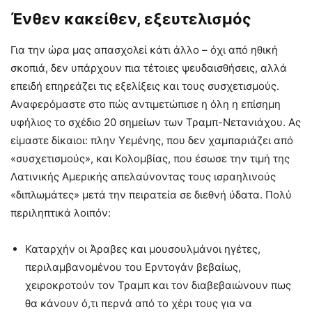
Ένθεν κακείθεν, εξευτελισμός
Για την ώρα μας απασχολεί κάτι άλλο – όχι από ηθική
σκοπιά, δεν υπάρχουν πια τέτοιες ψευδαισθήσεις, αλλά
επειδή επηρεάζει τις εξελίξεις και τους συσχετισμούς.
Αναφερόμαστε στο πώς αντιμετώπισε η όλη η επίσημη
υφήλιος το σχέδιο 20 σημείων των Τραμπ-Νετανιάχου. Ας
είμαστε δίκαιοι: πλην Υεμένης, που δεν χαμπαριάζει από
«συσχετισμούς», και Κολομβίας, που έσωσε την τιμή της
Λατινικής Αμερικής απελαύνοντας τους ισραηλινούς
«διπλωμάτες» μετά την πειρατεία σε διεθνή ύδατα. Πολύ
περιληπτικά λοιπόν:
Καταρχήν οι Άραβες και μουσουλμάνοι ηγέτες,
περιλαμβανομένου του Ερντογάν βεβαίως,
χειροκροτούν τον Τραμπ και τον διαβεβαιώνουν πως
θα κάνουν ό,τι περνά από το χέρι τους για να