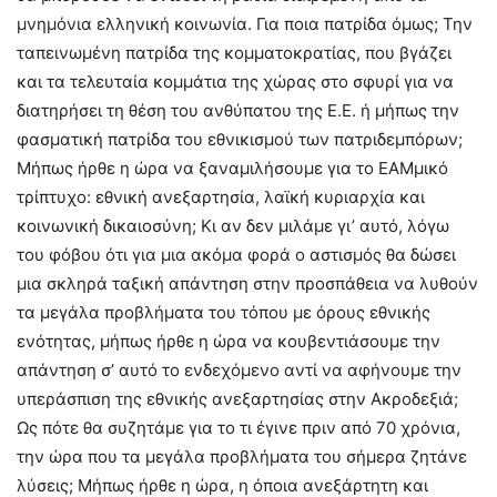
μνημόνια ελληνική κοινωνία. Για ποια πατρίδα όμως; Την
ταπεινωμένη πατρίδα της κομματοκρατίας, που βγάζει
και τα τελευταία κομμάτια της χώρας στο σφυρί για να
διατηρήσει τη θέση του ανθύπατου της Ε.Ε. ή μήπως την
φασματική πατρίδα του εθνικισμού των πατριδεμπόρων;
Μήπως ήρθε η ώρα να ξαναμιλήσουμε για το ΕΑΜμικό
τρίπτυχο: εθνική ανεξαρτησία, λαϊκή κυριαρχία και
κοινωνική δικαιοσύνη; Κι αν δεν μιλάμε γι’ αυτό, λόγω
του φόβου ότι για μια ακόμα φορά ο αστισμός θα δώσει
μια σκληρά ταξική απάντηση στην προσπάθεια να λυθούν
τα μεγάλα προβλήματα του τόπου με όρους εθνικής
ενότητας, μήπως ήρθε η ώρα να κουβεντιάσουμε την
απάντηση σ’ αυτό το ενδεχόμενο αντί να αφήνουμε την
υπεράσπιση της εθνικής ανεξαρτησίας στην Ακροδεξιά;
Ως πότε θα συζητάμε για το τι έγινε πριν από 70 χρόνια,
την ώρα που τα μεγάλα προβλήματα του σήμερα ζητάνε
λύσεις; Μήπως ήρθε η ώρα, η όποια ανεξάρτητη και