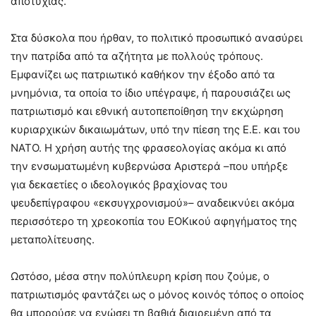
αποτυχίας.
Στα δύσκολα που ήρθαν, το πολιτικό προσωπικό ανασύρει
την πατρίδα από τα αζήτητα με πολλούς τρόπους.
Εμφανίζει ως πατριωτικό καθήκον την έξοδο από τα
μνημόνια, τα οποία το ίδιο υπέγραψε, ή παρουσιάζει ως
πατριωτισμό και εθνική αυτοπεποίθηση την εκχώρηση
κυριαρχικών δικαιωμάτων, υπό την πίεση της Ε.Ε. και του
ΝΑΤΟ. Η χρήση αυτής της φρασεολογίας ακόμα κι από
την ενσωματωμένη κυβερνώσα Αριστερά –που υπήρξε
για δεκαετίες ο ιδεολογικός βραχίονας του
ψευδεπίγραφου «εκσυγχρονισμού»– αναδεικνύει ακόμα
περισσότερο τη χρεοκοπία του ΕΟΚικού αφηγήματος της
μεταπολίτευσης.
Ωστόσο, μέσα στην πολύπλευρη κρίση που ζούμε, ο
πατριωτισμός φαντάζει ως ο μόνος κοινός τόπος ο οποίος
θα μπορούσε να ενώσει τη βαθιά διαιρεμένη από τα