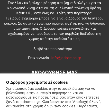
Εναλλακτική πληροφόρηση και βήμα διαλόγου για τα
κοινωνικά κινήματα και τη συλλογική πολιτική δράση.
Κάθε Σάββατο έως και Τρίτη στα περίπτερα.
Τι είδους εγχείρημα μπορεί να είναι ο Δρόμος του δεύτερου
κύκλου; Σε αυτό το ερώτημα πρέπει, κατ’ αρχάς, να δώσουμε
μιαν απάντηση. Ο Δρόμος πρέπει ενσυνείδητα και
σχεδιασμένα να προσδιοριστεί ως συμβολή διεξόδου της
χώρας από την καθολική κρίση.
διαβάστε περισσότερα...
Επικοινωνία:
info@edromos.gr
ΑΚΟΛΟΥΘΗΣΕ ΜΑΣ
Ο Δρόμος χρησιμοποιεί cookies
Χρησιμοποιούμε cookies στην ιστοσελίδα μας για να
βελτιώσουμε την εμπειρία περιήγησης και να
καταγράφουμε τις προτιμήσεις σας όταν επισκέπτεστε
ξανά το edromos.gr. Κλικάροντας στο "Αποδοχή όλων",
συναινείτε στη χρήση όλων των cookies. Παρόλαυτα,
Εγγραφή συνδρομητή
Πολιτική
Διεθνή
Κοινωνία