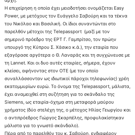
αρχή:
Η επιχείρηση η οποία έχει μειοδοτήσει ονομάζεται Easy
Power, με μετόχους τον Ευάγγελο Σαβούρη και τα τέκνα
του Νικόλαο και Βασιλική. Οι ίδιοι συναντώνται στο
παρελθόν μέτοχοι της Telepassport (μαζί με τον
σημερινό πρόεδρο της ΕΡΤ Γ. Γαμπρίτσο, τον πρώην
υπουργό της Κύπρου Σ. Χάσικο κ.ά.), την εταιρία που
εξαγόρασε αργότερα ο Θ. Λαναράς και τη συγχώνευσε με
τη Lannet. Και οι δυο αυτές εταιρίες, σήμερα, έχουν
κλείσει, αφήνοντας στον ΟΤΕ (με τον οποίο
συναλλάσσονταν ως ιδιωτικοί πάροχοι τηλεφωνίας) χρέη
εκατομμυρίων ευρώ. Το όνομα της Telepassport, μάλιστα,
έχει αναμειχθεί στη συζήτηση για το σκάνδαλο της
Siemens, ως εταιρία-όχημα στη μεταφορά μαύρου
χρήματος (δύο στελέχη της, ο μέτοχος Ηλίας Γεωργίου και
ο αντιπρόεδρος Γιώργος Σκαρπέλης, προφυλακίστηκαν
μάλιστα για το γνωστό σκάνδαλο).
Πέρα από το παρελθόν του κ. Σαβούρη, ενδιαφέρον