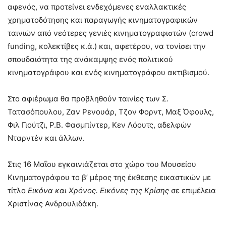
αφενός, να προτείνει ενδεχόμενες εναλλακτικές
χρηματοδότησης και παραγωγής κινηματογραφικών
ταινιών από νεότερες γενιές κινηματογραφιστών (crowd
funding, κολεκτίβες κ.ά.) και, αφετέρου, να τονίσει την
σπουδαιότητα της ανάκαμψης ενός πολιτικού
κινηματογράφου και ενός κινηματογράφου ακτιβισμού.
Στο αφιέρωμα θα προβληθούν ταινίες των Σ.
Τατασόπουλου, Ζαν Ρενουάρ, Τζον Φορντ, Μαξ Όφουλς,
Φιλ Γιούτζι, Ρ.Β. Φασμπίντερ, Κεν Λόουτς, αδελφών
Νταρντέν και άλλων.
Στις 16 Μαΐου εγκαινιάζεται στο χώρο του Μουσείου
Κινηματογράφου το β’ μέρος της έκθεσης εικαστικών με
τίτλο
Εικόνα και Χρόνος. Εικόνες της Κρίσης
σε επιμέλεια
Χριστίνας Ανδρουλιδάκη.