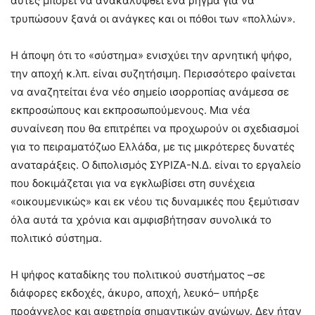
αυτές μπορεί να ανακαλυφθεί ένα ρήγμα για να
τρυπώσουν ξανά οι ανάγκες και οι πόθοι των «πολλών».
Η άποψη ότι το «σύστημα» ενισχύει την αρνητική ψήφο,
την αποχή κ.λπ. είναι συζητήσιμη. Περισσότερο φαίνεται
να αναζητείται ένα νέο σημείο ισορροπίας ανάμεσα σε
εκπροσώπους και εκπροσωπούμενους. Μια νέα
συναίνεση που θα επιτρέπει να προχωρούν οι σχεδιασμοί
για το πειραματόζωο Ελλάδα, με τις μικρότερες δυνατές
αναταράξεις. Ο διπολισμός ΣΥΡΙΖΑ-Ν.Δ. είναι το εργαλείο
που δοκιμάζεται για να εγκλωβίσει στη συνέχεια
«οικουμενικώς» και εκ νέου τις δυναμικές που ξεμύτισαν
όλα αυτά τα χρόνια και αμφισβήτησαν συνολικά το
πολιτικό σύστημα.
Η ψήφος καταδίκης του πολιτικού συστήματος –σε
διάφορες εκδοχές, άκυρο, αποχή, λευκό– υπήρξε
προάγγελος και αφετηρία σημαντικών αγώνων. Δεν ήταν