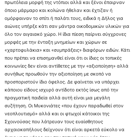
πρωτόλεια μορφή της ντόπιοι αλλά και ξένοι έπαιρναν
όποιο μάρμαρο και κολώνα ήθελαν και έχτιζαν ή
ομόρφαιναν το σπίτι ή παλάτι τους, ειδικά η Δήλος για
αιώνες υπήρξε κάτι σαν μάντρα οικοδομικών υλικών για
όλο τον αιγαιακό χώρο. Η ίδια πίεση παίρνει σύγχρονες
μορφές με την ένταξη μνημείων και χώρων σε
«χαρτοφυλάκια» και «συμπράξεις» διαφόρων ειδών. Κάτι
που πρέπει να επισημανθεί είναι ότι οι ίδιες οι τοπικές
κοινωνίες δεν είναι αντίθετες με την «αξιοποίηση» αλλά
συνήθως προωθούν την αξιοποίηση με σκοπό να
προσποριστούν ίδιο όφελος. Δε φαίνεται να υπάρχει
κάποιου είδους ισχυρό αντίδοτο εκτός ίσως από την
πραγματική παιδεία αλλά αυτή είναι μια μεγάλη
συζήτηση. Οι Μυκονιάτες «που έχουν παραδωθεί στον
νεοπλουτισμό» αλλά και οι φτωχοί κάτοικοι της
Σχοινούσας που λάτρευαν τους ευαίσθητους
αρχαιοκαπήλους δείχνουν ότι είναι αρκετά εύκολο να