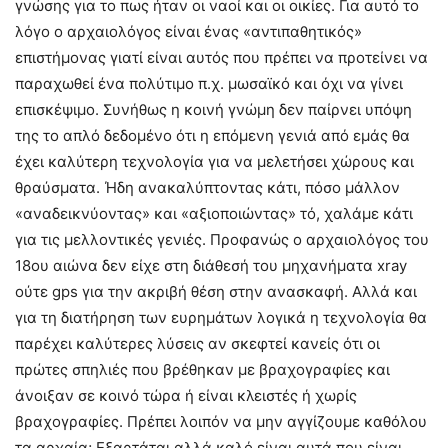
γνώσης για το πως ήταν οι ναοί και οι οικίες. Για αυτό το
λόγο ο αρχαιολόγος είναι ένας «αντιπαθητικός»
επιστήμονας γιατί είναι αυτός που πρέπει να προτείνει να
παραχωθεί ένα πολύτιμο π.χ. μωσαϊκό και όχι να γίνει
επισκέψιμο. Συνήθως η κοινή γνώμη δεν παίρνει υπόψη
της το απλό δεδομένο ότι η επόμενη γενιά από εμάς θα
έχει καλύτερη τεχνολογία για να μελετήσει χώρους και
θραύσματα. Ήδη ανακαλύπτοντας κάτι, πόσο μάλλον
«αναδεικνύοντας» και «αξιοποιώντας» τό, χαλάμε κάτι
για τις μελλοντικές γενιές. Προφανώς ο αρχαιολόγος του
18ου αιώνα δεν είχε στη διάθεσή του μηχανήματα xray
ούτε gps για την ακριβή θέση στην ανασκαφή. Αλλά και
για τη διατήρηση των ευρημάτων λογικά η τεχνολογία θα
παρέχει καλύτερες λύσεις αν σκεφτεί κανείς ότι οι
πρώτες σπηλιές που βρέθηκαν με βραχογραφίες και
άνοιξαν σε κοινό τώρα ή είναι κλειστές ή χωρίς
βραχογραφίες. Πρέπει λοιπόν να μην αγγίζουμε καθόλου
τα αρχαία; Εξαρτάται αλλά καλό είναι αυτά που είναι