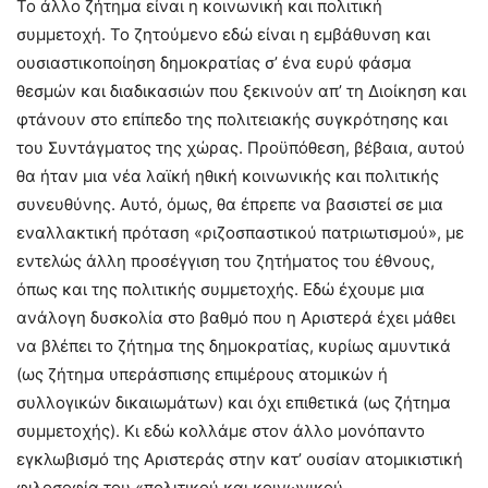
Το άλλο ζήτημα είναι η κοινωνική και πολιτική
συμμετοχή. Το ζητούμενο εδώ είναι η εμβάθυνση και
ουσιαστικοποίηση δημοκρατίας σ’ ένα ευρύ φάσμα
θεσμών και διαδικασιών που ξεκινούν απ’ τη Διοίκηση και
φτάνουν στο επίπεδο της πολιτειακής συγκρότησης και
του Συντάγματος της χώρας. Προϋπόθεση, βέβαια, αυτού
θα ήταν μια νέα λαϊκή ηθική κοινωνικής και πολιτικής
συνευθύνης. Αυτό, όμως, θα έπρεπε να βασιστεί σε μια
εναλλακτική πρόταση «ριζοσπαστικού πατριωτισμού», με
εντελώς άλλη προσέγγιση του ζητήματος του έθνους,
όπως και της πολιτικής συμμετοχής. Εδώ έχουμε μια
ανάλογη δυσκολία στο βαθμό που η Αριστερά έχει μάθει
να βλέπει το ζήτημα της δημοκρατίας, κυρίως αμυντικά
(ως ζήτημα υπεράσπισης επιμέρους ατομικών ή
συλλογικών δικαιωμάτων) και όχι επιθετικά (ως ζήτημα
συμμετοχής). Κι εδώ κολλάμε στον άλλο μονόπαντο
εγκλωβισμό της Αριστεράς στην κατ’ ουσίαν ατομικιστική
φιλοσοφία του «πολιτικού και κοινωνικού