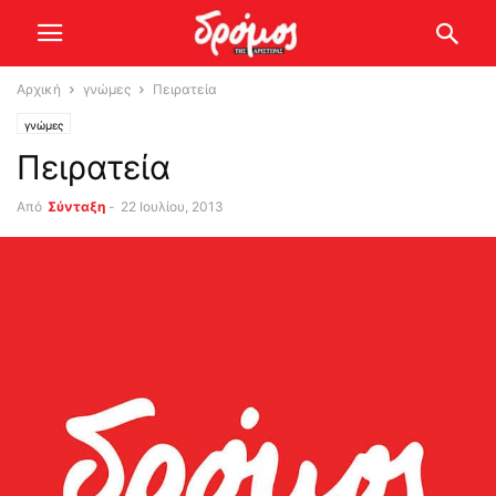
Αρχική
γνώμες
Πειρατεία
γνώμες
Πειρατεία
Από
Σύνταξη
-
22 Ιουλίου, 2013