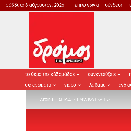
σάββατο 8 αύγουστος, 2026
επικοινωνία
σύνδεση
Δρόμος
της
Αριστεράς
το θέμα της εβδομάδας
συνεντεύξεις
π
αφιερώματα
video
λάβαμε
ενδι
ΑΡΧΙΚΉ
ΣΤΉΛΕΣ
ΠΑΡΑΠΟΛΙΤΙΚΆ Τ. 57