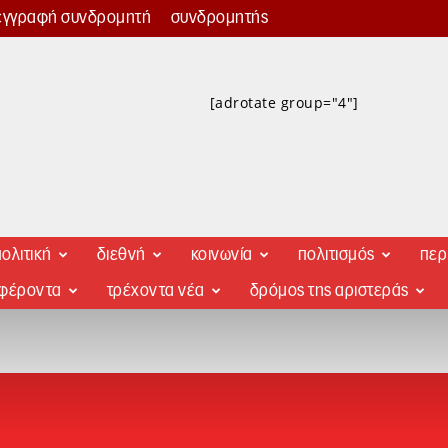
εγγραφή συνδρομητή
συνδρομητής
[adrotate group="4"]
ολιτική
διεθνή
κοινωνία
πολιτισμός
περ
αφέροντα
τρέχοντα νέα
δρόμος της αριστεράς