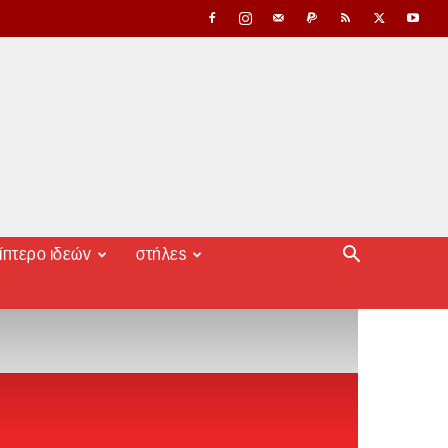
ίπτερο ιδεών
στήλες