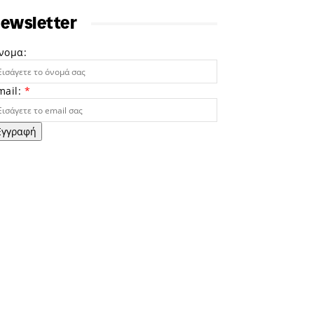
ewsletter
νομα:
mail:
*
Εγγραφή