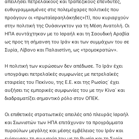
απειλήσει πετρελαϊκούς και τραπεζικούς επενδυτές,
ευθυγραμμισμένες στις πολεμόχαρες πολιτικές που
προάγουν οι «πρωταϊσραηλάκηδες»(1), που κυριαρχούν
στην πολιτική της Ουάσινγκτον για τη Μέση Ανατολή. Οι
ΗΠΑ συντάχτηκαν με το Ισραήλ και τη Σαουδική Αραβία
ως προς τη σήμανση του Ιράν και των συμμάχων του σε
Συρία, Λίβανο και Παλαιστίνη, ως «τρομοκρατών».
Η πολιτική των κυρώσεων δεν απέδωσε. Το Ιράν έχει
υπογράψει πετρελαϊκές συμφωνίες με πετρελαϊκές
εταιρείες του Πεκίνου, της Ε.Ε. και της Ρωσίας˙ έχει
αυξήσει τις εμπορικές συμφωνίες του με την Κίνα˙ και
διαδραματίζει σημαντικό ρόλο στον ΟΠΕΚ.
Οι επιθετικές στρατιωτικές απειλές από πλευράς Ισραήλ
και Σιωνιστών των ΗΠΑ επιτάχυναν τα προγράμματα
πυραύλων μεγάλης και μέσης εμβέλειας του Ιράν και
ενίσχυσαν τη συμμαχία του με τη Ρωσία και τη Συρία.