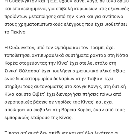
Η Ουάσινγκτον και η Ε.Ε. έχουν κάνει λόγο, σε τόνο δριμύ
και επανειλημμένα, για επιβολή κυρώσεων στις εξαγωγές
προϊόντων μεταποίησης από την Κίνα και για αντίποινα
στους χρηματοπιστωτικούς ελέγχους που έχει υιοθετήσει
το Πεκίνο.
Η Ουάσιγκτον, υπό τον Ομπάμα και τον Τραμπ, έχει
τοποθετήσει αντιπυραυλικά συστήματα ραντάρ στη Νότια
Κορέα στοχεύοντας την Κίνα˙ έχει στείλει στόλο στη
Σινική Θάλασσα˙ έχει πουλήσει στρατιωτικό υλικό αξίας
ενός δισεκατομμυρίου δολαρίων στην Ταϊβάν˙ έχει
στηρίξει τους αυτονομιστές στο Χονγκ Κονγκ, στη δυτική
Κίνα και στο Θιβέτ˙ έχει διενεργήσει πτήσεις πάνω από
αεροπορικές βάσεις σε νησίδες της Κίνας˙ και έχει
απειλήσει να εισβάλει στη Βόρεια Κορέα, έναν από τους
εμπορικούς εταίρους της Κίνας.
Τίποτα απ’ αυτά δεν απέδωσε και απ’ όλα λιγότερο οι