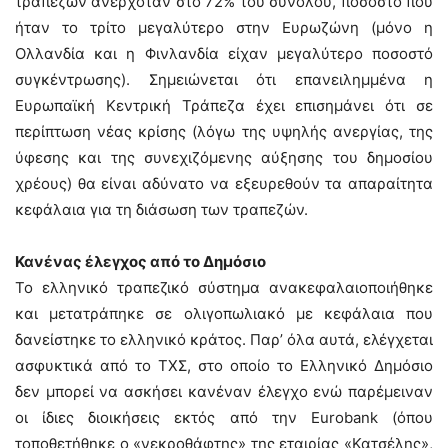
τραπεζών ανερχόταν στο 72% του συνόλου, ποσοστό που
ήταν το τρίτο μεγαλύτερο στην Ευρωζώνη (μόνο η
Ολλανδία και η Φινλανδία είχαν μεγαλύτερο ποσοστό
συγκέντρωσης). Σημειώνεται ότι επανειλημμένα η
Ευρωπαϊκή Κεντρική Τράπεζα έχει επισημάνει ότι σε
περίπτωση νέας κρίσης (λόγω της υψηλής ανεργίας, της
ύφεσης και της συνεχιζόμενης αύξησης του δημοσίου
χρέους) θα είναι αδύνατο να εξευρεθούν τα απαραίτητα
κεφάλαια για τη διάσωση των τραπεζών.
Κανένας έλεγχος από το Δημόσιο
Το ελληνικό τραπεζικό σύστημα ανακεφαλαιοποιήθηκε
και μετατράπηκε σε ολιγοπωλιακό με κεφάλαια που
δανείστηκε το ελληνικό κράτος. Παρ’ όλα αυτά, ελέγχεται
ασφυκτικά από το ΤΧΣ, στο οποίο το Ελληνικό Δημόσιο
δεν μπορεί να ασκήσει κανέναν έλεγχο ενώ παρέμειναν
οι ίδιες διοικήσεις εκτός από την Eurobank (όπου
τοποθετήθηκε ο «νεκροθάφτης» της εταιρίας «Κατσέλης»,