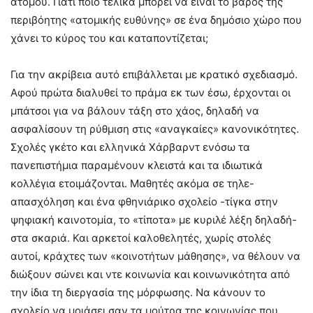
ατόμου. Γιατί ποιο τελικά μπορεί να είναι το βάρος της
περιβόητης «ατομικής ευθύνης» σε ένα δημόσιο χώρο που
χάνει το κύρος του και καταποντίζεται;
Για την ακρίβεια αυτό επιβάλλεται με κρατικό σχεδιασμό.
Αφού πρώτα διαλυθεί το πράμα εκ των έσω, έρχονται οι
μπάτσοι για να βάλουν τάξη στο χάος, δηλαδή να
ασφαλίσουν τη ρύθμιση στις «αναγκαίες» κανονικότητες.
Σχολές γκέτο και ελληνικά Χάρβαρντ ενόσω τα
πανεπιστήμια παραμένουν κλειστά και τα ιδιωτικά
κολλέγια ετοιμάζονται. Μαθητές ακόμα σε τηλε-
απασχόληση και ένα φθηνιάρικο σχολείο -τίγκα στην
ψηφιακή καινοτομία, το «τίποτα» με κυριλέ λέξη δηλαδή-
στα σκαριά. Και αρκετοί καλοθελητές, χωρίς στολές
αυτοί, κράχτες των «κοινοτήτων μάθησης», να θέλουν να
διώξουν σώνει και ντε κοινωνία και κοινωνικότητα από
την ίδια τη διεργασία της μόρφωσης. Να κάνουν το
σχολείο να μοιάσει σαν τα μούτρα της κοινωνίας που