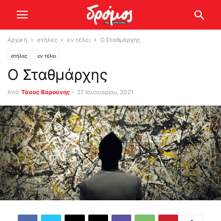
Αρχική
στήλες
εν τέλει
Ο Σταθμάρχης
στήλες
εν τέλει
Ο Σταθμάρχης
Από
Τάσος Βαρούνης
-
27 Ιανουαρίου, 2021