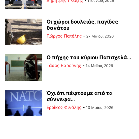
Δημήτρης Γκάζης
-
1 Ιουνίου, 2026
Οι χώροι δουλειάς, παγίδες
θανάτου
Γιώργος Πατέλης
-
27 Μαΐου, 2026
Ο πήχης του κύριου Παπαχελά…
Τάσος Βαρούνης
-
14 Μαΐου, 2026
Όχι ότι πέφτουμε από τα
σύννεφα…
Ερρίκος Φινάλης
-
10 Μαΐου, 2026