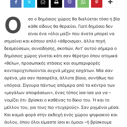
Ό
σο ο δημόσιος χώρος θα διαλύεται τόσο η βία
κάθε είδους θα θεριεύει. Γιατί δημόσιο δεν
είναι ένα «όλοι μαζί» που άνετα μπορεί να
σημαίνει και κάποιο απλό «άθροισμα», άλλα πηγή
δεσμεύσεων, συνείδησης, σκοπών. Αντ’ αυτού σήμερα ο
δημόσιος χώρος γίνεται κάτι σαν θέρετρο όπου ατομικά
«θέλω», προσωπικές στάσεις και συμπεριφορές
κονταροχτυπιούνται συχνά μέχρις εσχάτων. Μία σαν
αρένα, μία σαν πασαρέλα, άλλοτε βίαια, συνήθως πιο
υπόγεια. Σίγουρα πάντως απόμερα από τα κέντρα των
«μεγάλων αποφάσεων», ένας τόπος ίσα-ίσα για να –
νομίζει ότι- βρίσκει ο καθένας το δίκιο του. Ή και το
μέλλον του, για τους πιο «τυχερούς». Σαν ριγμένοι μέσα.
Και καμιά φορά στην εκδοχή ενός χώρου ψηφιακού και
άυλου, όπου όλοι είμαστε ίσοι κι όμοιοι –ή βρίσκουμε