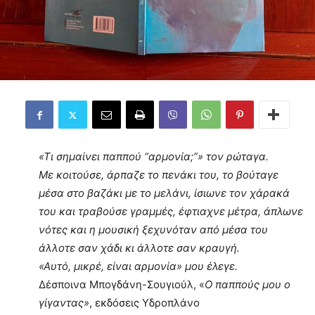
«Τι σημαίνει παππού “αρμονία;”» τον ρώταγα.
Με κοιτούσε, άρπαζε το πενάκι του, το βούταγε
μέσα στο βαζάκι με το μελάνι, ίσιωνε τον χάρακά
του και τραβούσε γραμμές, έφτιαχνε μέτρα, άπλωνε
νότες και η μουσική ξεχυνόταν από μέσα του
άλλοτε σαν χάδι κι άλλοτε σαν κραυγή.
«Αυτό, μικρέ, είναι αρμονία» μου έλεγε.
Δέσποινα Μπογδάνη-Σουγιούλ, «
Ο παππούς μου ο
γίγαντας»
, εκδόσεις Υδροπλάνο