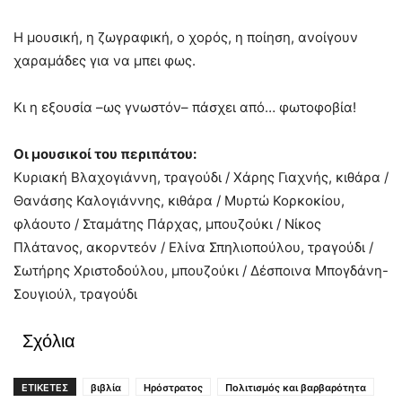
Η μουσική, η ζωγραφική, ο χορός, η ποίηση, ανοίγουν
χαραμάδες για να μπει φως.
Κι η εξουσία –ως γνωστόν– πάσχει από… φωτοφοβία!
Οι μουσικοί του περιπάτου:
Κυριακή Βλαχογιάννη, τραγούδι / Χάρης Γιαχνής, κιθάρα /
Θανάσης Καλογιάννης, κιθάρα / Μυρτώ Κορκοκίου,
φλάουτο / Σταμάτης Πάρχας, μπουζούκι / Νίκος
Πλάτανος, ακορντεόν / Ελίνα Σπηλιοπούλου, τραγούδι /
Σωτήρης Χριστοδούλου, μπουζούκι / Δέσποινα Μπογδάνη-
Σουγιούλ, τραγούδι
Σχόλια
ΕΤΙΚΕΤΕΣ
βιβλία
Ηρόστρατος
Πολιτισμός και βαρβαρότητα