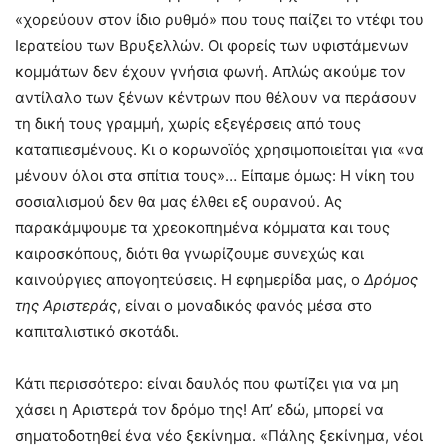
«χορεύουν στον ίδιο ρυθμό» που τους παίζει το ντέφι του
Ιερατείου των Βρυξελλών. Οι φορείς των υφιστάμενων
κομμάτων δεν έχουν γνήσια φωνή. Απλώς ακούμε τον
αντίλαλο των ξένων κέντρων που θέλουν να περάσουν
τη δική τους γραμμή, χωρίς εξεγέρσεις από τους
καταπιεσμένους. Κι ο κορωνοϊός χρησιμοποιείται για «να
μένουν όλοι στα σπίτια τους»… Είπαμε όμως: Η νίκη του
σοσιαλισμού δεν θα μας έλθει εξ ουρανού. Ας
παρακάμψουμε τα χρεοκοπημένα κόμματα και τους
καιροσκόπους, διότι θα γνωρίζουμε συνεχώς και
καινούργιες απογοητεύσεις. Η εφημερίδα μας, ο
Δρόμος
της Αριστεράς
, είναι ο μοναδικός φανός μέσα στο
καπιταλιστικό σκοτάδι.
Κάτι περισσότερο: είναι δαυλός που φωτίζει για να μη
χάσει η Αριστερά τον δρόμο της! Απ’ εδώ, μπορεί να
σηματοδοτηθεί ένα νέο ξεκίνημα. «Πάλης ξεκίνημα, νέοι