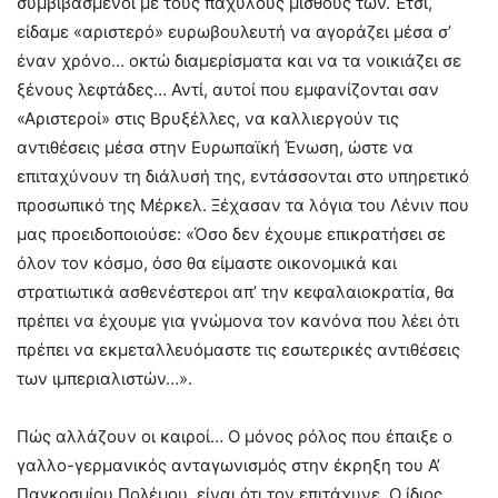
συμβιβασμένοι με τους παχυλούς μισθούς των. Έτσι,
είδαμε «αριστερό» ευρωβουλευτή να αγοράζει μέσα σ’
έναν χρόνο… οκτώ διαμερίσματα και να τα νοικιάζει σε
ξένους λεφτάδες… Αντί, αυτοί που εμφανίζονται σαν
«Αριστεροί» στις Βρυξέλλες, να καλλιεργούν τις
αντιθέσεις μέσα στην Ευρωπαϊκή Ένωση, ώστε να
επιταχύνουν τη διάλυσή της, εντάσσονται στο υπηρετικό
προσωπικό της Μέρκελ. Ξέχασαν τα λόγια του Λένιν που
μας προειδοποιούσε: «Όσο δεν έχουμε επικρατήσει σε
όλον τον κόσμο, όσο θα είμαστε οικονομικά και
στρατιωτικά ασθενέστεροι απ’ την κεφαλαιοκρατία, θα
πρέπει να έχουμε για γνώμονα τον κανόνα που λέει ότι
πρέπει να εκμεταλλευόμαστε τις εσωτερικές αντιθέσεις
των ιμπεριαλιστών…».
Πώς αλλάζουν οι καιροί… Ο μόνος ρόλος που έπαιξε ο
γαλλο-γερμανικός ανταγωνισμός στην έκρηξη του Α’
Παγκοσμίου Πολέμου, είναι ότι τον επιτάχυνε. Ο ίδιος