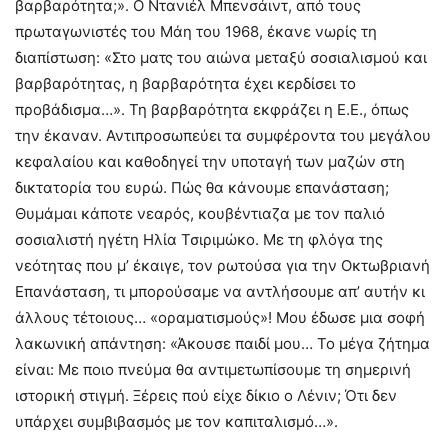
βαρβαρότητα;». Ο Ντανιέλ Μπενσάιντ, από τους
πρωταγωνιστές του Μάη του 1968, έκανε νωρίς τη
διαπίστωση: «Στο ματς του αιώνα μεταξύ σοσιαλισμού και
βαρβαρότητας, η βαρβαρότητα έχει κερδίσει το
προβάδισμα…». Τη βαρβαρότητα εκφράζει η Ε.Ε., όπως
την έκαναν. Αντιπροσωπεύει τα συμφέροντα του μεγάλου
κεφαλαίου και καθοδηγεί την υποταγή των μαζών στη
δικτατορία του ευρώ. Πώς θα κάνουμε επανάσταση;
Θυμάμαι κάποτε νεαρός, κουβέντιαζα με τον παλιό
σοσιαλιστή ηγέτη Ηλία Τσιριμώκο. Με τη φλόγα της
νεότητας που μ’ έκαιγε, τον ρωτούσα για την Οκτωβριανή
Επανάσταση, τι μπορούσαμε να αντλήσουμε απ’ αυτήν κι
άλλους τέτοιους… «οραματισμούς»! Μου έδωσε μια σοφή
λακωνική απάντηση: «Άκουσε παιδί μου… Το μέγα ζήτημα
είναι: Με ποιο πνεύμα θα αντιμετωπίσουμε τη σημερινή
ιστορική στιγμή. Ξέρεις πού είχε δίκιο ο Λένιν; Ότι δεν
υπάρχει συμβιβασμός με τον καπιταλισμό…».