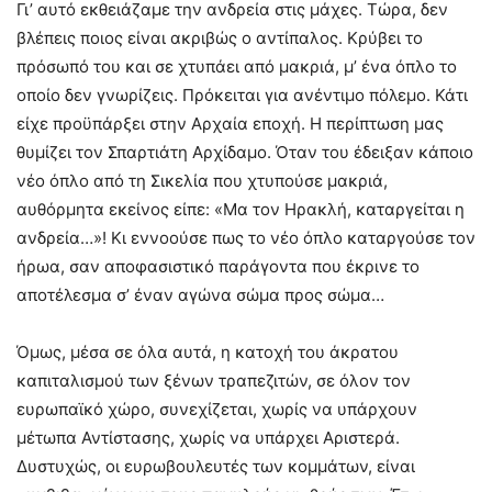
Γι’ αυτό εκθειάζαμε την ανδρεία στις μάχες. Τώρα, δεν
βλέπεις ποιος είναι ακριβώς ο αντίπαλος. Κρύβει το
πρόσωπό του και σε χτυπάει από μακριά, μ’ ένα όπλο το
οποίο δεν γνωρίζεις. Πρόκειται για ανέντιμο πόλεμο. Κάτι
είχε προϋπάρξει στην Αρχαία εποχή. Η περίπτωση μας
θυμίζει τον Σπαρτιάτη Αρχίδαμο. Όταν του έδειξαν κάποιο
νέο όπλο από τη Σικελία που χτυπούσε μακριά,
αυθόρμητα εκείνος είπε: «Μα τον Ηρακλή, καταργείται η
ανδρεία…»! Κι εννοούσε πως το νέο όπλο καταργούσε τον
ήρωα, σαν αποφασιστικό παράγοντα που έκρινε το
αποτέλεσμα σ’ έναν αγώνα σώμα προς σώμα…
Όμως, μέσα σε όλα αυτά, η κατοχή του άκρατου
καπιταλισμού των ξένων τραπεζιτών, σε όλον τον
ευρωπαϊκό χώρο, συνεχίζεται, χωρίς να υπάρχουν
μέτωπα Αντίστασης, χωρίς να υπάρχει Αριστερά.
Δυστυχώς, οι ευρωβουλευτές των κομμάτων, είναι