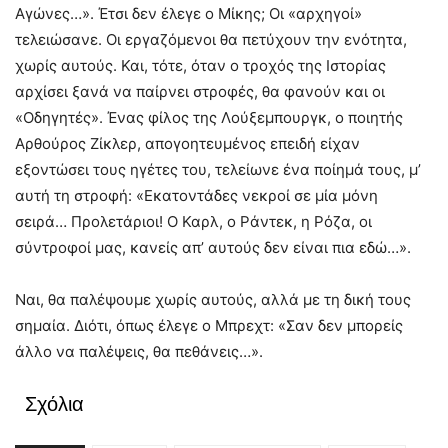
Αγώνες…». Έτσι δεν έλεγε ο Μίκης; Οι «αρχηγοί»
τελειώσανε. Οι εργαζόμενοι θα πετύχουν την ενότητα,
χωρίς αυτούς. Και, τότε, όταν ο τροχός της Ιστορίας
αρχίσει ξανά να παίρνει στροφές, θα φανούν και οι
«Οδηγητές». Ένας φίλος της Λούξεμπουργκ, ο ποιητής
Αρθούρος Ζίκλερ, απογοητευμένος επειδή είχαν
εξοντώσει τους ηγέτες του, τελείωνε ένα ποίημά τους, μ’
αυτή τη στροφή: «Εκατοντάδες νεκροί σε μία μόνη
σειρά… Προλετάριοι! Ο Καρλ, ο Ράντεκ, η Ρόζα, οι
σύντροφοί μας, κανείς απ’ αυτούς δεν είναι πια εδώ…».
Ναι, θα παλέψουμε χωρίς αυτούς, αλλά με τη δική τους
σημαία. Διότι, όπως έλεγε ο Μπρεχτ: «Σαν δεν μπορείς
άλλο να παλέψεις, θα πεθάνεις…».
Σχόλια