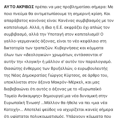
ΑΥΤΟ ΑΚΡΙΒΩΣ
πρέπει να μας προβληματίσει σήμερα: Με
ποιο πνεύμα θα αντιμετωπίσουμε τη σημερινή κρίση. Και
απαράβατος κανόνας είναι: Κανένας συμβιβασμός με τον
καπιταλισμό. Αλλά, η ίδια η Ε.Ε. εκφράζει όχι απλώς τον
συμβιβασμό, αλλά την Υποταγή στον καπιταλισμό! Ο
γαλλο-γερμανικός άξονας, είναι το νέο κεφάλαιο στη
δικτατορία των τραπεζών. Κυβερνήσεις και κόμματα
όλων των «ιδεολογικών» χρωμάτων, εντάσσονται σ’
αυτήν την «λογική» ή μάλλον σ’ αυτόν τον παραλογισμό.
Θιασώτης ένθερμος των Βρυξελλών, ο ευρωβουλευτής
της Νέας Δημοκρατίας Γιώργος Κύρτσος, σε άρθρο του,
υποκλίνεται στον άξονα Μακρόν-Μέρκελ, και μας
διαβεβαιώνει ότι αυτός ο άξονας με το «Ευρωπαϊκό
Ταμείο Ανάκαμψης» δημιουργεί μια νέα δυναμική στην
Ευρωπαϊκή Ένωση! …Μάλλον θα ήθελε να πει «μια νέα
Κατοχή»… Αποτελεί ψεύδος να ισχυρίζεται κανείς σήμερα
ότι υφίσταται πολυκομματισμός. Υπάρχουν κόμματα που