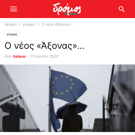
Αρχική
γνώμες
Ο νέος «Άξονας»…
γνώμες
Ο νέος «Άξονας»…
Από
δρόμος
-
17 Ιουνίου, 2020