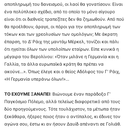
αποπληρωμή του δανεισμού, οι λαοί θα γονατίσουν. Είναι
ένα πολύπλοκο σχέδιο, από το οποίο το μόνο σίγουρο
είναι ότι οι διεθνείς τραπεζίτες δεν θα ζημιωθούν. Από πού
θα προέλθουν, άραγε, οι πόροι για την αποπληρωμή των
τόκων και των χρεολυσίων των ομολόγων; Με άκρατη
έπαρση, το Δ’ Ράιχ της μαντάμ Μέρκελ, τονίζει και πάλι
ότι ηγείται όλων των υπολοίπων εταίρων. Είπε κυνικά η
μέγαιρα του Βερολίνου: «Όταν μιλάνε η Γερμανία και η
Γαλλία, τα άλλα ευρωπαϊκά κράτη θα πρέπει να
ακούνε…». Όπως έλεγε και ο θείος Αδόλφος του Γ’ Ράιχ,
«Η Γερμανία υπεράνω όλων!»…
ΤΟ ΕΧΟΥΜΕ ΞΑΝΑΠΕΙ
: Βιώνουμε έναν παράδοξο Γ’
Παγκόσμιο Πόλεμο, αλλά τελείως διαφορετικό από τους
δύο προηγούμενους. Τότε τουλάχιστον, τα μέτωπα ήταν
ξεκάθαρα, ήξερες ποιος ήταν ο αντίπαλος, κι έδινες τον
αγώνα σου, έστω κι αν ήσουν Δαυίδ απέναντι σε Γολιάθ.