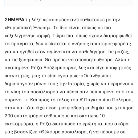
ΣΗΜΕΡΑ
τη λέξη «φασισμός» αντικαθιστούμε με την
«Ευρωπαϊκή Ένωση». Το ίδιο είναι, απλώς σε πιο
«εξελιγμένη» μορφή. Τώρα πια, όπως έχουν διαμορφωθεί
τα πράγματα, δεν υφίσταται ο γνήσιος αριστερός φορέας
για να ηγηθεί στον αγώνα και να καθοδηγήσει τις μάζες,
να τις ξεσηκώσει. Θα πρέπει να απογοητευθούμε; Αλλά η
αγαπημένη Ρόζα Λούξεμπουργκ, λες και είχε προφητικές
ικανότητες, μας το είπε εγκαίρως: «Οι άνθρωποι
δημιουργούν μόνοι τους την Ιστορία, χωρίς να περιμένουν
τη νίκη του σοσιαλισμού να πέσει σαν πεπρωμένο από τον
ουρανό…». Και προς το τέλος του Α’ Παγκοσμίου Πολέμου,
όταν και τότε είχε πέσει μια φοβερή επιδημία που χτύπησε
200 εκατομμύρια ανθρώπους και σκότωσε 10
εκατομμύρια, η Ρόζα διετύπωσε το ερώτημα, που ακόμα
μας βασανίζει: «Θέλουμε σοσιαλισμό, ή να πέσουμε σε