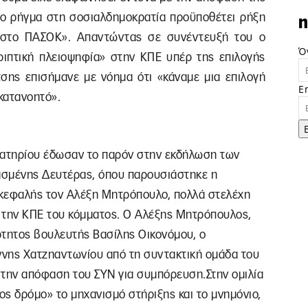
το ρήγμα στη σοσιαλδημοκρατία προϋποθέτει ρήξη
n
κο στο ΠΑΣΟΚ». Απαντώντας σε συνέντευξή του ο
Ό
ριπτική πλειοψηφία» στην ΚΠΕ υπέρ της επιλογής
σης επισήμανε με νόημα ότι «κάναμε μια επιλογή
E
 κατανοητό».
οατηρίου έδωσαν το παρόν στην εκδήλωση των
σμένης Δευτέρας, όπου παρουσιάστηκε η
πικεφαλής τον Αλέξη Μητρόπουλο, πολλά στελέχη
ι την ΚΠΕ του κόμματος. Ο Αλέξης Μητρόπουλος,
άρτητος βουλευτής Βασίλης Οικονόμου, ο
άννης Χατζηαντωνίου από τη συντακτική ομάδα του
 την απόφαση του ΣΥΝ για συμπόρευση.Στην ομιλία
ς δρόμο» το μηχανισμό στήριξης και το μνημόνιο,