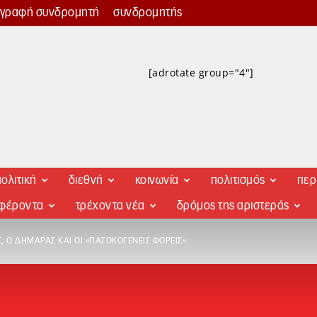
γγραφή συνδρομητή
συνδρομητής
[adrotate group="4"]
ολιτική
διεθνή
κοινωνία
πολιτισμός
περ
αφέροντα
τρέχοντα νέα
δρόμος της αριστεράς
 Ο ΔΗΜΑΡΆΣ ΚΑΙ ΟΙ «ΠΑΣΟΚΟΓΕΝΕΊΣ ΦΟΡΕΊΣ»