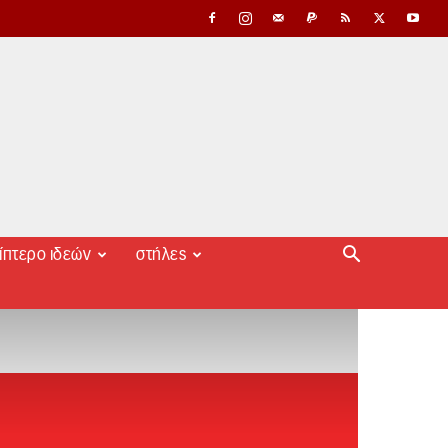
ίπτερο ιδεών
στήλες