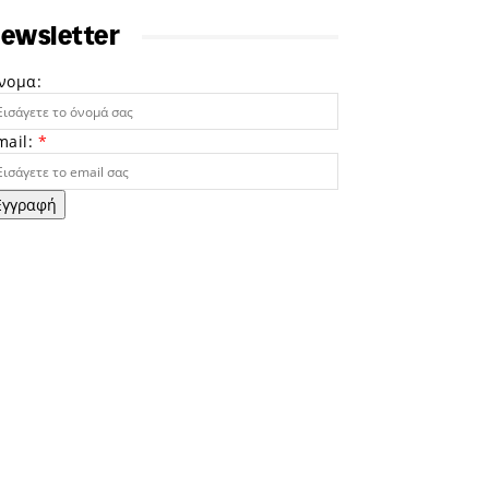
ewsletter
νομα:
mail:
*
Εγγραφή