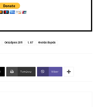
Οκτώβριος 2011
τ. 87
Φυσάει βοριάς
l
Τυπώνω
Viber