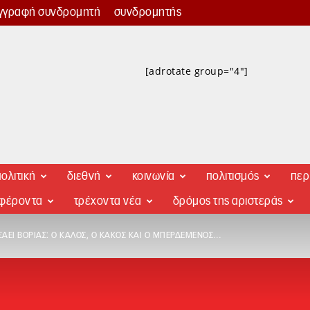
γγραφή συνδρομητή
συνδρομητής
[adrotate group="4"]
ολιτική
διεθνή
κοινωνία
πολιτισμός
περ
αφέροντα
τρέχοντα νέα
δρόμος της αριστεράς
ΆΕΙ ΒΟΡΙΆΣ: Ο ΚΑΛΌΣ, Ο ΚΑΚΌΣ ΚΑΙ Ο ΜΠΕΡΔΕΜΈΝΟΣ…