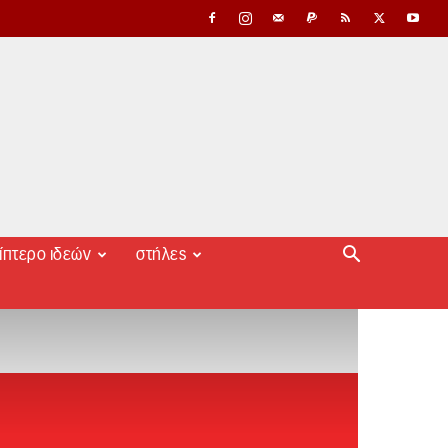
ίπτερο ιδεών
στήλες