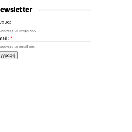
ewsletter
νομα:
mail:
*
Εγγραφή