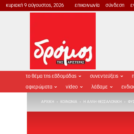
κυριακή 9 αύγουστος, 2026
επικοινωνία
σύνδεση
ε
Δρόμος
της
Αριστεράς
το θέμα της εβδομάδας
συνεντεύξεις
π
αφιερώματα
video
λάβαμε
ενδι
ΑΡΧΙΚΉ
ΚΟΙΝΩΝΊΑ
Η ΆΛΛΗ ΘΕΣΣΑΛΟΝΊΚΗ
ΦΥΣ