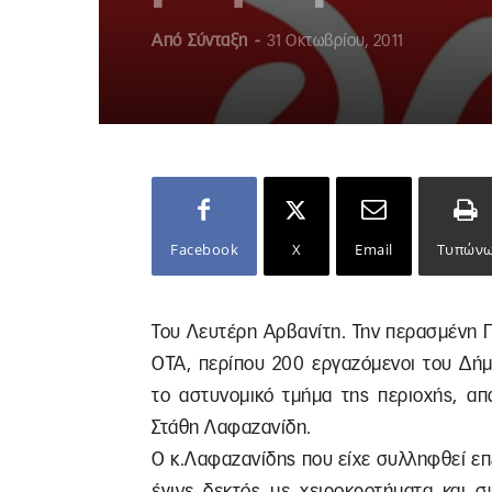
Από
Σύνταξη
-
31 Οκτωβρίου, 2011
Facebook
X
Email
Τυπών
Του Λευτέρη Αρβανίτη. Την περασμένη Π
ΟΤΑ, περίπου 200 εργαζόμενοι του Δή
το αστυνομικό τμήμα της περιοχής, α
Στάθη Λαφαζανίδη.
Ο κ.Λαφαζανίδης που είχε συλληφθεί επ
έγινε δεκτός με χειροκροτήματα και 