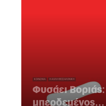
ΚΟΙΝΩΝΊΑ
Η ΆΛΛΗ ΘΕΣΣΑΛΟΝΊΚΗ
Φυσάει Βοριάς: 
μπερδεμένος…