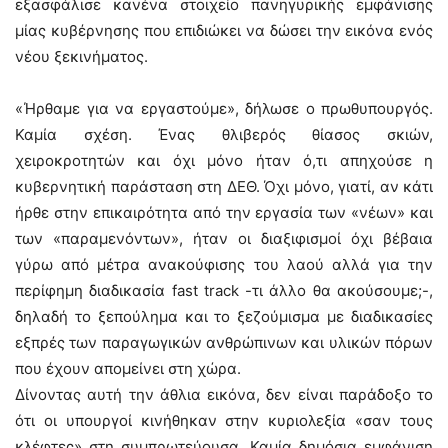
εξασφάλισε κανένα στοιχείο πανηγυρικής εμφάνισης
μίας κυβέρνησης που επιδιώκει να δώσει την εικόνα ενός
νέου ξεκινήματος.
«Ήρθαμε για να εργαστούμε», δήλωσε ο πρωθυπουργός.
Καμία σχέση. Ένας θλιβερός θίασος σκιών,
χειροκροτητών και όχι μόνο ήταν ό,τι απηχούσε η
κυβερνητική παράσταση στη ΔΕΘ. Όχι μόνο, γιατί, αν κάτι
ήρθε στην επικαιρότητα από την εργασία των «νέων» και
των «παραμενόντων», ήταν οι διαξιφισμοί όχι βέβαια
γύρω από μέτρα ανακούφισης του λαού αλλά για την
περίφημη διαδικασία fast track -τι άλλο θα ακούσουμε;-,
δηλαδή το ξεπούλημα και το ξεζούμισμα με διαδικασίες
εξπρές των παραγωγικών ανθρώπινων και υλικών πόρων
που έχουν απομείνει στη χώρα.
Δίνοντας αυτή την άθλια εικόνα, δεν είναι παράδοξο το
ότι οι υπουργοί κινήθηκαν στην κυριολεξία «σαν τους
κλέφτες» στη συμπρωτεύουσα. Καμία δημόσια εμφάνιση