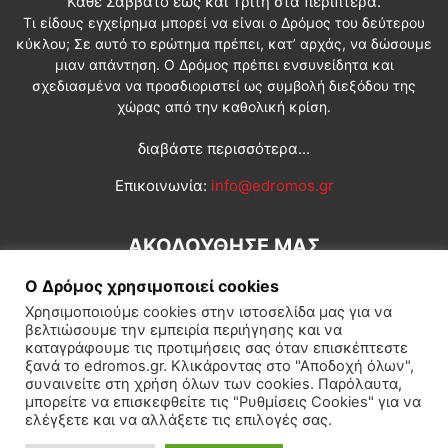
Κάθε Σάββατο έως και Τρίτη στα περίπτερα.
Τι είδους εγχείρημα μπορεί να είναι ο Δρόμος του δεύτερου
κύκλου; Σε αυτό το ερώτημα πρέπει, κατ’ αρχάς, να δώσουμε
μιαν απάντηση. Ο Δρόμος πρέπει ενσυνείδητα και
σχεδιασμένα να προσδιοριστεί ως συμβολή διεξόδου της
χώρας από την καθολική κρίση.
διαβάστε περισσότερα...
Επικοινωνία:
info@edromos.gr
ΑΚΟΛΟΥΘΗΣΕ ΜΑΣ
Ο Δρόμος χρησιμοποιεί cookies
Χρησιμοποιούμε cookies στην ιστοσελίδα μας για να
βελτιώσουμε την εμπειρία περιήγησης και να
καταγράφουμε τις προτιμήσεις σας όταν επισκέπτεστε
ξανά το edromos.gr. Κλικάροντας στο "Αποδοχή όλων",
συναινείτε στη χρήση όλων των cookies. Παρόλαυτα,
Εγγραφή συνδρομητή
Πολιτική
Διεθνή
Κοινωνία
μπορείτε να επισκεφθείτε τις "Ρυθμίσεις Cookies" για να
ελέγξετε και να αλλάξετε τις επιλογές σας.
Πολιτισμός
Αφιερώματα