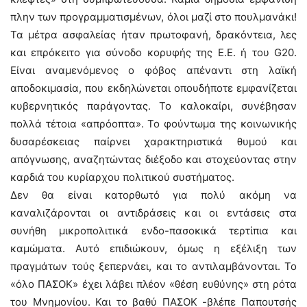
πλην των προγραμματισμένων, όλοι μαζί στο πουλμανάκι!
Τα μέτρα ασφαλείας ήταν πρωτοφανή, δρακόντεια, λες
και επρόκειτο για σύνοδο κορυφής της Ε.Ε. ή του G20.
Είναι αναμενόμενος ο φόβος απέναντι στη λαϊκή
αποδοκιμασία, που εκδηλώνεται οπουδήποτε εμφανίζεται
κυβερνητικός παράγοντας. Το καλοκαίρι, συνέβησαν
πολλά τέτοια «απρόοπτα». Το φούντωμα της κοινωνικής
δυσαρέσκειας παίρνει χαρακτηριστικά θυμού και
απόγνωσης, αναζητώντας διέξοδο και στοχεύοντας στην
καρδιά του κυρίαρχου πολιτικού συστήματος.
Δεν θα είναι κατορθωτό για πολύ ακόμη να
καναλιζάρονται οι αντιδράσεις και οι εντάσεις στα
συνήθη μικροπολιτικά ενδο-πασοκικά τερτίπια και
καμώματα. Αυτό επιδιώκουν, όμως η εξέλιξη των
πραγμάτων τούς ξεπερνάει, και το αντιλαμβάνονται. Το
«όλο ΠΑΣΟΚ» έχει λάβει πλέον «θέση ευθύνης» στη ρότα
του Μνημονίου. Και το βαθύ ΠΑΣΟΚ -βλέπε Παπουτσής