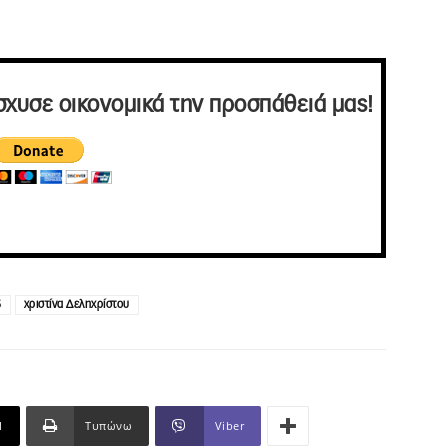
σχυσε οικονομικά την προσπάθειά μας!
5
χριστίνα Δεληχρίστου
l
Τυπώνω
Viber