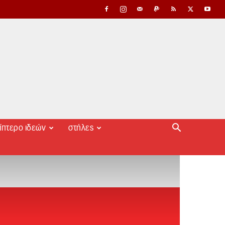
ίπτερο ιδεών
στήλες