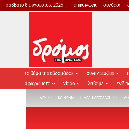
σάββατο 8 αύγουστος, 2026
επικοινωνία
σύνδεση
Δρόμος
της
Αριστεράς
το θέμα της εβδομάδας
συνεντεύξεις
π
αφιερώματα
video
λάβαμε
ενδι
ΑΡΧΙΚΉ
ΚΟΙΝΩΝΊΑ
Η ΆΛΛΗ ΘΕΣΣΑΛΟΝΊΚΗ
«ΜΥ