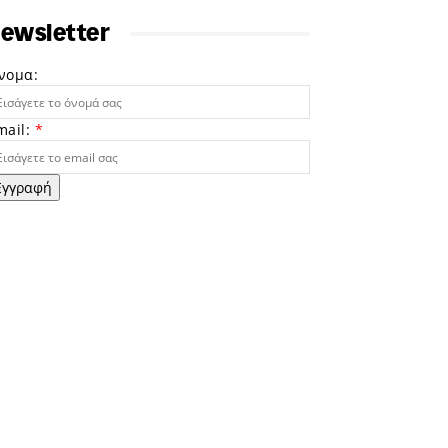
ewsletter
νομα:
mail:
*
Εγγραφή