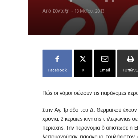
Από
Σύνταξη
-
13 Μαΐου, 2013
Facebook
X
Email
Τυπών
Πώς οι νόμοι σώζουν τις παράνομες κερα
Στην Αγ. Τριάδα του Δ. Θερμαϊκού έχουν
χρόνια, 2 κεραίες κινητής τηλεφωνίας σ
περιοχής. Την παρανομία διαπίστωσε η ΕΕ
λειτουργούσαν παράνομα τουλάχιστον δ