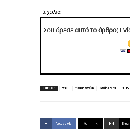
Σχόλια
Σου άρεσε αυτό το άρθρο; Ενί
ΕΤΙΚΕΤΕΣ
2013
Θεσσαλονίκη
Μάϊος 2013
τ. 16
Facebook
X
Emai