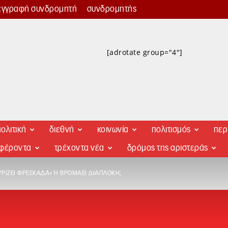
εγγραφή συνδρομητή
συνδρομητής
[adrotate group="4"]
ολιτική
διεθνή
κοινωνία
πολιτισμός
περ
αφέροντα
τρέχοντα νέα
δρόμος της αριστεράς
ΡΊΖΕΙ ΦΡΕΣΚΆΔΑ» Ή ΒΡΟΜΆΕΙ ΔΙΑΠΛΟΚΉ;