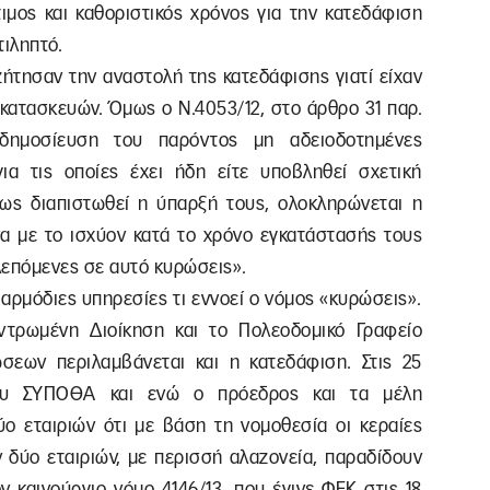
ιμος και καθοριστικός χρόνος για την κατεδάφιση
τιληπτό.
ζήτησαν την αναστολή της κατεδάφισης γιατί είχαν
 κατασκευών. Όμως ο Ν.4053/12, στο άρθρο 31 παρ.
 δημοσίευση του παρόντος μη αδειοδοτημένες
ια τις οποίες έχει ήδη είτε υποβληθεί σχετική
τως διαπιστωθεί η ύπαρξή τους, ολοκληρώνεται η
 με το ισχύον κατά το χρόνο εγκατάστασής τους
βλεπόμενες σε αυτό κυρώσεις».
αρμόδιες υπηρεσίες τι εννοεί ο νόμος «κυρώσεις».
ντρωμένη Διοίκηση και το Πολεοδομικό Γραφείο
σεων περιλαμβάνεται και η κατεδάφιση. Στις 25
 του ΣΥΠΟΘΑ και ενώ ο πρόεδρος και τα μέλη
ο εταιριών ότι με βάση τη νομοθεσία οι κεραίες
ν δύο εταιριών, με περισσή αλαζονεία, παραδίδουν
ν καινούργιο νόμο 4146/13, που έγινε ΦΕΚ στις 18