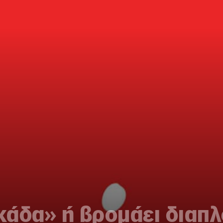
κάδα» ή βρομάει διαπλ