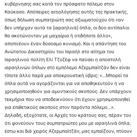
κυβέρνησης σας κατά τον πρόσφατο πόλεμο στον
Καύκασο. Απόπειρες αιτιολόγησης αυτής της πρακτικής,
όπως δήλωση συμπατριώτη σας αξιωματούχου ότι «αν
δεν υπήρχαν αυτά τα [ισραηλινά] όπλα, οι δύο αντίπαλοι
θα σκοτώνονταν με μαχαίρια ή οτιδήποτε άλλο»,
αποπνέουν έναν δύσοσμο κυνισμό. Και η απάντηση του
Ανώτατου Δικαστηρίου του Ισραήλ στο αίτημα του
Ισραηλινού πολίτη Ελί Τζοζέφ να παύσει η αποστολή
ισραηλινών όπλων στο εμπόλεμο Αζερμπαϊτζάν δεν είναι
τίποτε άλλο παρά μια αποκρουστική ύβρις: «…Μπορεί τα
όπλα αυτά να αγοράζονται για να αποθηκευτούν ή να
χρησιμοποιηθούν για αμυντικούς σκοπούς. Δεν υπάρχουν
τεκμήρια που να αποδεικνύουν ότι έχουν χρησιμοποιηθεί
για επιθετικούς σκοπούς στον παρόντα πόλεμο…».
Δηλαδή, εξοχότατε, οι Αρχές του κράτους σας, πέραν του
ότι φονεύουν τους συμπατριώτες μου με ισραηλινά όπλα,
έστω και διά χειρός Αζερμπαϊτζάν, μας εμπαίζουν, πτύουν