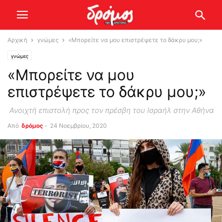
Αρχική
γνώμες
«Μπορείτε να μου επιστρέψετε το δάκρυ μου;»
γνώμες
«Μπορείτε να μου
επιστρέψετε το δάκρυ μου;»
Ανοιχτή επιστολή προς τον πρέσβη του Ισραήλ στην Αθήνα
Από
δρόμος
-
24 Νοεμβρίου, 2020