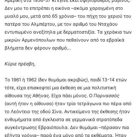
Αμερική στα 1956-57 κι έγινε εκεί υψηλόβαθμος ραβίνος.
Δεν μου το επιτρέπει η εικόνα –ακόμα χαραγμένη στο
μυαλό μου, μετά από 65 χρόνια– του πήχη του χεριού του
πατέρα του Αλμπέρτου, με τον αριθμό του Νταχάου
εντυπωμένο ανεξίτηλα με δερματοστιξία. Τα χεράκια των
μικρών Αρμενόπουλων που πεθαίνουν από τα εβραϊκά
βλήματα δεν φέρουν αριθμό…
Κύριε πρέσβη,
Το 1961 ή 1962 (δεν θυμάμαι ακριβώς), παιδί 13-14 ετών
τότε, είχα επισκεφτεί μια έκθεση σε μια πολιτιστική
αίθουσα της Αθήνας. Είχα πάει μόνος. Ο
Παρνασσός
(αυτή ήταν η αίθουσα) ήταν τρία τετράγωνα πιο πέρα από
το Λεόντειο της οδού Σίνα. Αντικείμενο της έκθεσης ήταν
ενθυμήματα από έγκλειστα σε γερμανικά στρατόπεδα
συγκέντρωσης Εβραιόπουλα. Δεν θυμάμαι –πέρασαν πια
εξήντα χρόνια– παρά ένα μόνο από τα εκθέματα. Ήταν