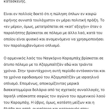
κατασκευής.
Είναι εν πολλοίς δεκτό ότι η πώληση όπλων εν καιρώ
ειρήνης συνιστά τουλάχιστον εν μέρει πολιτική πράξη. Το
«εν μέρει», όμως, μετατρέπεται σε «κατ’ εξοχήν» όταν ο
παραλήπτης βρίσκεται σε πόλεμο με άλλο λαό, κατά του
οποίου είναι φυσικό και αναμενόμενο να χρησιμοποιήσει
τον παραλαμβανόμενο οπλισμό.
Ο αρμενικός λαός του Ναγκόρνο Καραμπάχ βρίσκεται σε
άτυπο πόλεμο με το Αζερμπαϊτζάν εδώ και τριάντα
χρόνια. Στην τριαντάχρονη αυτή περίοδο εντάσσονται και
τα χρόνια εφοδιασμού του Αζερμπαϊτζάν με ισραηλινό
οπλισμό. Επομένως, αποκομίζοντας μερικά
δισεκατομμύρια δολάρια από τις σχετικές συναλλαγές, το
Ισραήλ υπέσκαπτε σαφώς τον αγώνα του αρμενικού λαού
του Καραμπάχ. Η ύβρις, όμως, κατέστη μείζων και η
βλάβη πιο απτή, αμεσότερη και καταφανής στην