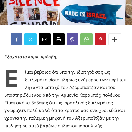
Εξοχότατε κύριε πρέσβη,
Ε
ίμαι βέβαιος ότι υπό την ιδιότητά σας ως
διπλωμάτη είστε πλήρως ενήμερος των περί του
λήξαντα μεταξύ του Αζερμπαϊτζάν και του
υποστηριζόμενου από την Αρμενία Καραμπάχ πολέμου.
Είμαι ακόμα βέβαιος ότι ως Ισραηλινός διπλωμάτης
γνωρίζετε πολύ καλά ότι το κράτος σας ενισχύει εδώ και
χρόνια την πολεμική μηχανή του Αζερμπαϊτζάν με την
πώληση σε αυτό βαρέως οπλισμού ισραηλινής