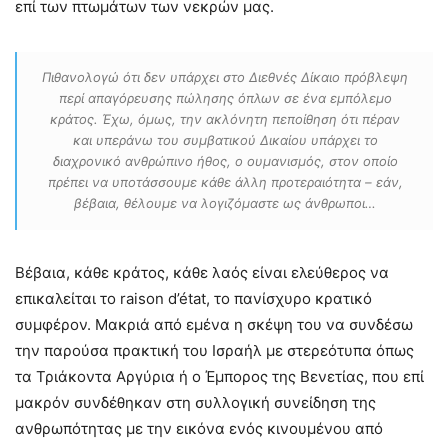
επί των πτωμάτων των νεκρών μας.
Πιθανολογώ ότι δεν υπάρχει στο Διεθνές Δίκαιο πρόβλεψη
περί απαγόρευσης πώλησης όπλων σε ένα εμπόλεμο
κράτος. Έχω, όμως, την ακλόνητη πεποίθηση ότι πέραν
και υπεράνω του συμβατικού Δικαίου υπάρχει το
διαχρονικό ανθρώπινο ήθος, ο ουμανισμός, στον οποίο
πρέπει να υποτάσσουμε κάθε άλλη προτεραιότητα – εάν,
βέβαια, θέλουμε να λογιζόμαστε ως άνθρωποι…
Βέβαια, κάθε κράτος, κάθε λαός είναι ελεύθερος να
επικαλείται το raison d’état, το πανίσχυρο κρατικό
συμφέρον. Μακριά από εμένα η σκέψη του να συνδέσω
την παρούσα πρακτική του Ισραήλ με στερεότυπα όπως
τα Τριάκοντα Αργύρια ή ο Έμπορος της Βενετίας, που επί
μακρόν συνδέθηκαν στη συλλογική συνείδηση της
ανθρωπότητας με την εικόνα ενός κινουμένου από