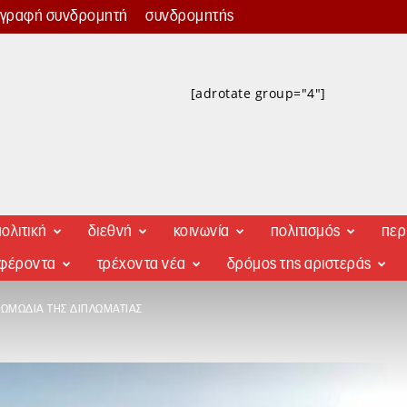
γγραφή συνδρομητή
συνδρομητής
[adrotate group="4"]
ολιτική
διεθνή
κοινωνία
πολιτισμός
περ
αφέροντα
τρέχοντα νέα
δρόμος της αριστεράς
 ΚΩΜΩΔΊΑ ΤΗΣ ΔΙΠΛΩΜΑΤΊΑΣ