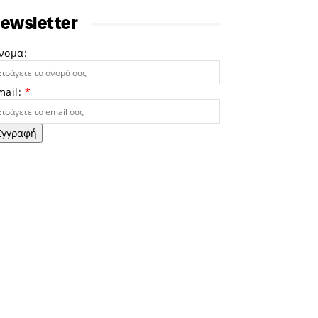
ewsletter
νομα:
mail:
*
Εγγραφή