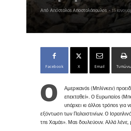
Από
Απόστολος Αποστολόπουλος
-
15 Ιανουα
Facebook
X
Email
Τυπών
Ο
Αμερικανός (Μπλίνκεν) προειδ
επεκταθεί». Ο Ευρωπαίος (Μπο
υπάρχει κι άλλος τρόπος για ν
εξόντωση των Παλαιστινίων. Ο Ισραηλινό
της Χαμάς». Μας δουλεύουν. Αλλά λένε, μ