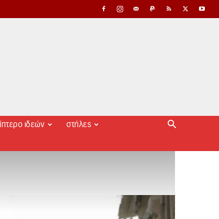
ίπτερο ιδεών
στήλες