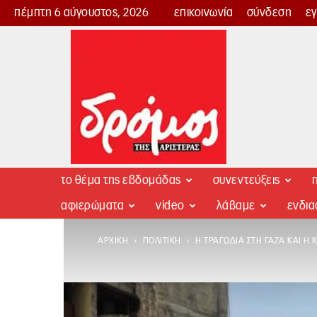
πέμπτη 6 αύγουστος, 2026
επικοινωνία
σύνδεση
ε
Δρόμος
της
Αριστεράς
το θέμα της εβδομάδας
συνεντεύξεις
π
αφιερώματα
video
λάβαμε
ενδι
ΑΡΧΙΚΉ
ΠΟΛΙΤΙΚΉ
Η ΤΡΑΓΩΔΊΑ ΣΤΗ ΓΆΖΑ ΚΑΙ Η