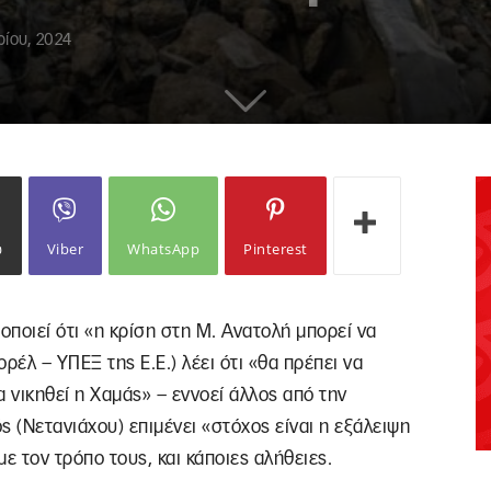
ρίου, 2024
ω
Viber
WhatsApp
Pinterest
οποιεί ότι «η κρίση στη Μ. Ανατολή μπορεί να
ρέλ – ΥΠΕΞ της Ε.Ε.) λέει ότι «θα πρέπει να
α νικηθεί η Χαμάς» – εννοεί άλλος από την
ς (Νετανιάχου) επιμένει «στόχος είναι η εξάλειψη
ε τον τρόπο τους, και κάποιες αλήθειες.