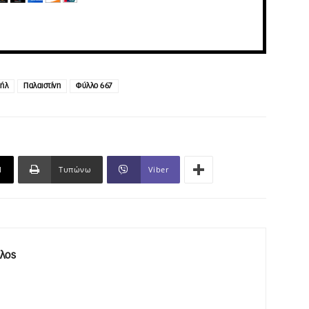
αήλ
Παλαιστίνη
Φύλλο 667
l
Τυπώνω
Viber
λος