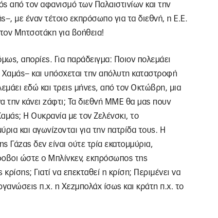
τός από τον αφανισμό των Παλαιστινίων και την
–, με έναν τέτοιο εκπρόσωπο για τα διεθνή, η Ε.Ε.
ι τον Μητσοτάκη για βοήθεια!
 όμως, απορίες. Για παράδειγμα: Ποιον πολεμάει
α Χαμάς– και υπόσχεται την απόλυτη καταστροφή
εμάει εδώ και τρεις μήνες, από τον Οκτώβρη, μια
α την κάνει ζάφτι; Τα διεθνή ΜΜΕ θα μας πουν
Χαμάς; Η Ουκρανία με τον Ζελένσκι, το
ύρια και αγωνίζονται για την πατρίδα τους. Η
ης Γάζας δεν είναι ούτε τρία εκατομμύρια,
ίφοβοι ώστε ο Μπλίνκεν, εκπρόσωπος της
κρίσης; Γιατί να επεκταθεί η κρίση; Περιμένει να
γανώσεις π.χ. η Χεζμπολάχ ίσως και κράτη π.χ. το