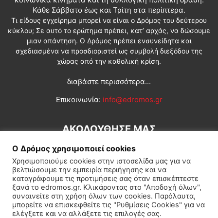
Κάθε Σάββατο έως και Τρίτη στα περίπτερα.
Τι είδους εγχείρημα μπορεί να είναι ο Δρόμος του δεύτερου
κύκλου; Σε αυτό το ερώτημα πρέπει, κατ’ αρχάς, να δώσουμε
μιαν απάντηση. Ο Δρόμος πρέπει ενσυνείδητα και
σχεδιασμένα να προσδιοριστεί ως συμβολή διεξόδου της
χώρας από την καθολική κρίση.
διαβάστε περισσότερα...
Επικοινωνία:
info@edromos.gr
ΑΚΟΛΟΥΘΗΣΕ ΜΑΣ
Ο Δρόμος χρησιμοποιεί cookies
Χρησιμοποιούμε cookies στην ιστοσελίδα μας για να
βελτιώσουμε την εμπειρία περιήγησης και να
καταγράφουμε τις προτιμήσεις σας όταν επισκέπτεστε
ξανά το edromos.gr. Κλικάροντας στο "Αποδοχή όλων",
συναινείτε στη χρήση όλων των cookies. Παρόλαυτα,
Εγγραφή συνδρομητή
Πολιτική
Διεθνή
Κοινωνία
μπορείτε να επισκεφθείτε τις "Ρυθμίσεις Cookies" για να
ελέγξετε και να αλλάξετε τις επιλογές σας.
Πολιτισμός
Αφιερώματα