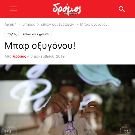
Αρχική
στήλες
είπαν και έγραψαν
Μπαρ οξυγόνου!
στήλες
είπαν και έγραψαν
Μπαρ οξυγόνου!
Από
δρόμος
-
3 Δεκεμβρίου, 2019