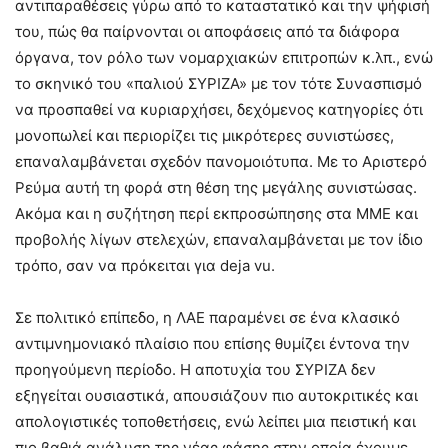
αντιπαραθέσεις γύρω από το καταστατικό και την ψήφισή
του, πώς θα παίρνονται οι αποφάσεις από τα διάφορα
όργανα, τον ρόλο των νομαρχιακών επιτροπών κ.λπ., ενώ
το σκηνικό του «παλιού ΣΥΡΙΖΑ» με τον τότε Συνασπισμό
να προσπαθεί να κυριαρχήσει, δεχόμενος κατηγορίες ότι
μονοπωλεί και περιορίζει τις μικρότερες συνιστώσες,
επαναλαμβάνεται σχεδόν πανομοιότυπα. Με το Αριστερό
Ρεύμα αυτή τη φορά στη θέση της μεγάλης συνιστώσας.
Ακόμα και η συζήτηση περί εκπροσώπησης στα ΜΜΕ και
προβολής λίγων στελεχών, επαναλαμβάνεται με τον ίδιο
τρόπο, σαν να πρόκειται για deja vu.
Σε πολιτικό επίπεδο, η ΛΑΕ παραμένει σε ένα κλασικό
αντιμνημονιακό πλαίσιο που επίσης θυμίζει έντονα την
προηγούμενη περίοδο. Η αποτυχία του ΣΥΡΙΖΑ δεν
εξηγείται ουσιαστικά, απουσιάζουν πιο αυτοκριτικές και
απολογιστικές τοποθετήσεις, ενώ λείπει μια πειστική και
πιο βαθιά ανάλυση της νέας φάσης στην οποία έχουμε