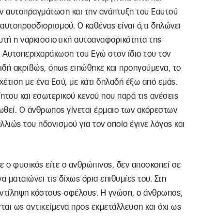
ην αυτοπραγμάτωση και την ανάπτυξη του Εαυτού
αυτοπροσδιορισμού. Ο καθένας είναι ό,τι δηλώνει
Αυτή η ναρκισσιστική αυτοαναφορικότητα της
. Αυτοπεριχαράκωση του Εγώ στον ίδιο του τον
ιδή ακριβώς, όπως ειπώθηκε και προηγούμενα, το
έτιση με ένα Εσύ, με κάτι δηλαδή έξω από εμάς.
ίητου και εσωτερικού κενού που παρά τις ανέσεις
ωθεί. Ο άνθρωπος γίνεται έρμαιο των ακόρεστων
λιώς του ηδονισμού για τον οποίο έγινε λόγος και
τε ο φυσικός είτε ο ανθρώπινος, δεν αποσκοπεί σε
να ματαιώνει τις δίχως όρια επιθυμίες του. Στη
αντίληψη κόστους-οφέλους. Η γνώση, ο άνθρωπος,
νται ως αντικείμενα προς εκμετάλλευση και όχι ως