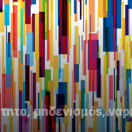
ητα, μηδενισμός, ναρ