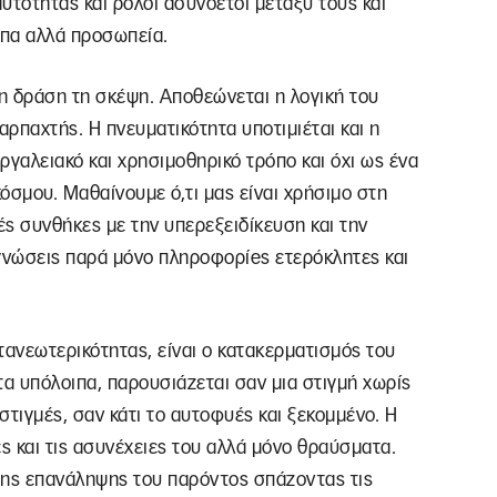
υτότητας και ρόλοι ασύνδετοι μεταξύ τους και
ωπα αλλά προσωπεία.
ι η δράση τη σκέψη. Αποθεώνεται η λογική του
αρπαχτής. Η πνευματικότητα υποτιμιέται και η
ργαλειακό και χρησιμοθηρικό τρόπο και όχι ως ένα
όσμου. Μαθαίνουμε ό,τι μας είναι χρήσιμο στη
ές συνθήκες με την υπερεξειδίκευση και την
νώσεις παρά μόνο πληροφορίeς ετερόκλητες και
τανεωτερικότητας, είναι ο κατακερματισμός του
τα υπόλοιπα, παρουσιάζεται σαν μια στιγμή χωρίς
στιγμές, σαν κάτι το αυτοφυές και ξεκομμένο. Η
μές και τις ασυνέχειες του αλλά μόνο θραύσματα.
ναης επανάληψης του παρόντος σπάζοντας τις