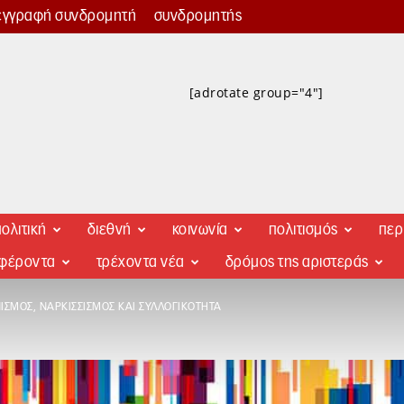
εγγραφή συνδρομητή
συνδρομητής
[adrotate group="4"]
ολιτική
διεθνή
κοινωνία
πολιτισμός
περ
αφέροντα
τρέχοντα νέα
δρόμος της αριστεράς
ΣΜΌΣ, ΝΑΡΚΙΣΣΙΣΜΌΣ ΚΑΙ ΣΥΛΛΟΓΙΚΌΤΗΤΑ