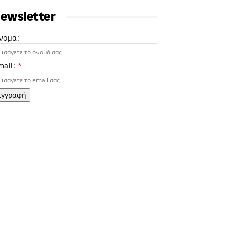
ewsletter
νομα:
mail:
*
Εγγραφή