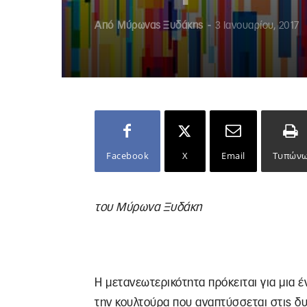
Από
Μύρωνας Ξυδάκης
-
3 Ιανουαρίου, 2017
Facebook
X
Email
Τυπών
του Μύρωνα Ξυδάκη
Η μετανεωτερικότητα πρόκειται για μια έ
την κουλτούρα που αναπτύσσεται στις δυτ