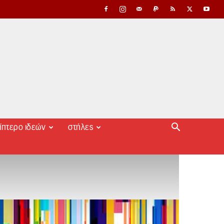
ίπτερο ιδεών
στήλες