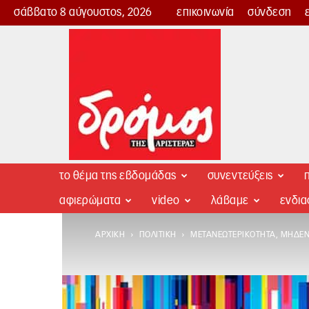
σάββατο 8 αύγουστος, 2026
επικοινωνία
σύνδεση
Δρόμος
της
Αριστεράς
το θέμα της εβδομάδας
συνεντεύξεις
π
αφιερώματα
video
λάβαμε
ενδι
ΑΡΧΙΚΉ
ΠΟΛΙΤΙΚΉ
ΜΕΤΑΝΕΩΤΕΡΙΚΌΤΗΤΑ, ΜΗΔΕΝΙ