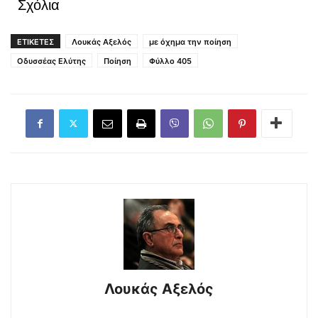
Σχόλια
ΕΤΙΚΕΤΕΣ
Λουκάς Αξελός
με όχημα την ποίηση
Οδυσσέας Ελύτης
Ποίηση
Φύλλο 405
Λουκάς Αξελός