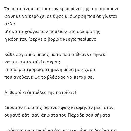
Όπου απάνου κει από τον ερειπιώνα της αποσπασμένη
φάνηκε να κερδίζει σε ύψος κι όμορφη που δε γίνεται
άλλο
μ’ όλα τα χούγια των πουλιών στο σείσιμό της
η κόρη που ’φερνε ο βοριάς κι εγώ περίμενα
Κάθε οργιά πιο μπρος με το που απίθωνε στηθάκι
να του αντισταθεί ο αέρας
κι από μια τρομοκρατημένη μέσα μου χαρά
που ανέβαινε ως το βλέφαρο να πεταρίσει
Άι θυμοί κι άι τρέλες της πατρίδας!
Σπούσαν πίσω της αφάνες φως κι άφηναν μεσ’ στον
ουρανό κάτι σαν άπιαστα του Παραδείσου σήματα
Πρόκανα μια στιγμή να δω μεγαλωμένη τη διχάλα των