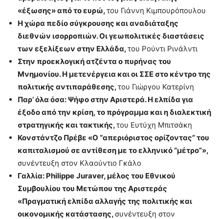
«έξωσης» από το ευρώ,
του Γιάννη Κιμπουρόπουλου
Η χώρα πεδίο σύγκρουσης και αναδιάταξης
διεθνών ισορροπιών. Οι γεωπολιτικές διαστάσεις
των εξελίξεων στην Ελλάδα,
του Ρούντι Ρινάλντι
Στην προεκλογική ατζέντα ο πυρήνας του
Μνημονίου. Η μετενέργεια και οι ΣΣΕ στο κέντρο της
πολιτικής αντιπαράθεσης,
του Γιώργου Κατερίνη
Παρ’ όλα όσα: Ψήφο στην Αριστερά. Η ελπίδα για
έξοδο από την κρίση, το πρόγραμμα και η διαλεκτική
στρατηγικής και τακτικής,
του Ευτύχη Μπιτσάκη
Κονστάντζο Πρέβε «Ο “απεριόριστος ορίζοντας” του
καπιταλισμού σε αντίθεση με το ελληνικό “μέτρο”»,
συνέντευξη στον Κλαούντιο Γκάλο
Γαλλία:
Philippe
Juraver
, μέλος του Εθνικού
Συμβουλίου του Μετώπου της Αριστεράς
«Πραγματική ελπίδα αλλαγής της πολιτικής και
οικονομικής κατάστασης,
συνέντευξη στον