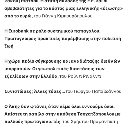
κακού μπάτσου. Η άτυπη σύνοδος της Ε.Ε. και οι
αβεβαιότητες για το κόστος μιας ελληνικής «έξωσης»
από το ευρώ,
του Γιάννη Κιμπουρόπουλου
Η
Eurobank
σε ρόλο συστημικού παπαγάλου.
Πρωτόγνωρες πρακτικές παρέμβασης στην πολιτική
ζωή
Η χώρα πεδίο σύγκρουσης και αναδιάταξης διεθνών
ισορροπιών. Οι γεωπολιτικές διαστάσεις των
εξελίξεων στην Ελλάδα,
του Ρούντι Ρινάλντι
Συνιστώσες; Άλλες τόσες…
του Γιώργου Παπαϊωάννου
Ο Άκης δεν φτάνει, όταν λέμε όλοι εννοούμε όλοι.
Απίστευτη σαπίλα στην υπόθεση Τσοχατζόπουλου με
πολλούς πρωταγωνιστές,
του Χρήστου Πραμαντιώτη