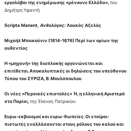
εργολάβοι της ενημέρωσης «μένουνε Ελλάδα»,
του
Δημήτρη Υφαντή
Scripta
Manent,
Ανθολόγος:
Λουκάς
Αξελός
Μιχαήλ Μπακούνιν (1814-1876) Περί των ορίων της
αυθεντίας
Η «μηχανή» της διαπλοκής οργανώνεται και
επιτίθεται. Αποκαλυπτικές οι δηλώσεις του υπεύθυνου
Τύπου του ΣΥΡΙΖΑ, Β. Μουλόπουλου
Οι νέες «Περσικές επιστολές» Ή, η ελληνική Αριστερά
στο Παρίσι,
της Έλενας Πατρικίου
Ευρω-εκβιασμοί και ευρω-θωπείες. Οι εταίροι-
πιστωτές εναλλάσσονται στους ρόλους του καλού και