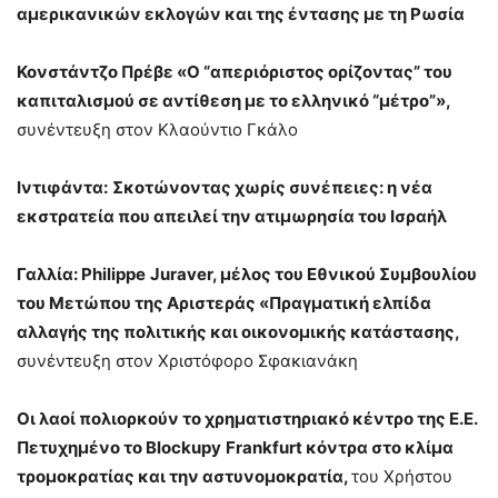
αμερικανικών εκλογών και της έντασης με τη Ρωσία
Κονστάντζο Πρέβε «Ο “απεριόριστος ορίζοντας” του
καπιταλισμού σε αντίθεση με το ελληνικό “μέτρο”»,
συνέντευξη στον Κλαούντιο Γκάλο
Ιντιφάντα:
Σκοτώνοντας χωρίς συνέπειες: η νέα
εκστρατεία που απειλεί την ατιμωρησία του Ισραήλ
Γαλλία:
Philippe
Juraver
, μέλος του Εθνικού Συμβουλίου
του Μετώπου της Αριστεράς «Πραγματική ελπίδα
αλλαγής της πολιτικής και οικονομικής κατάστασης,
συνέντευξη στον Χριστόφορο Σφακιανάκη
Οι λαοί πολιορκούν το χρηματιστηριακό κέντρο της Ε.Ε.
Πετυχημένο το
Blockupy
Frankfurt
κόντρα στο κλίμα
τρομοκρατίας και την αστυνομοκρατία,
του Χρήστου