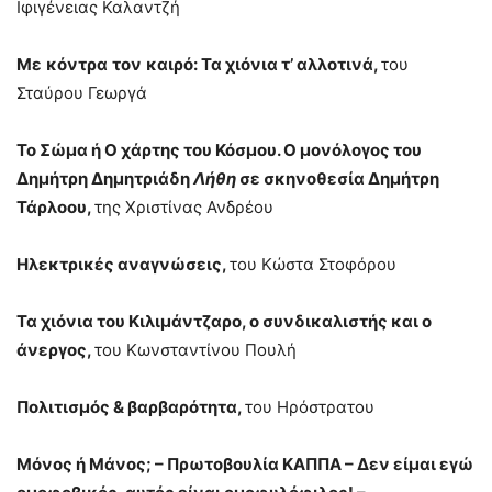
Ιφιγένειας Καλαντζή
Με
κόντρα
τον
καιρό:
Τα χιόνια τ’ αλλοτινά,
του
Σταύρου Γεωργά
Το Σώμα ή Ο χάρτης του Κόσμου. Ο μονόλογος του
Δημήτρη Δημητριάδη
Λήθη
σε σκηνοθεσία Δημήτρη
Τάρλοου,
της Χριστίνας Ανδρέου
Ηλεκτρικές αναγνώσεις,
του Κώστα Στοφόρου
Τα χιόνια του Κιλιμάντζαρο, ο συνδικαλιστής και ο
άνεργος,
του Κωνσταντίνου Πουλή
Πολιτισμός & βαρβαρότητα,
του Ηρόστρατου
Μόνος ή Μάνος; – Πρωτοβουλία ΚΑΠΠΑ – Δεν είμαι εγώ