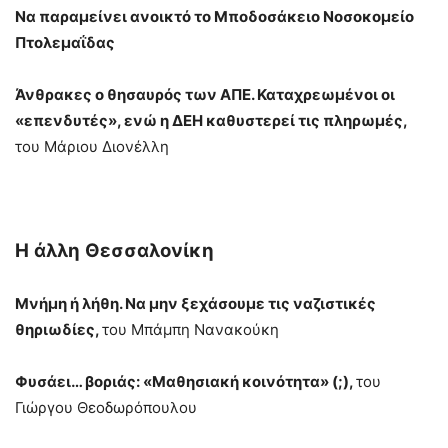
Να παραμείνει ανοικτό το Μποδοσάκειο Νοσοκομείο
Πτολεμαΐδας
Άνθρακες ο θησαυρός των ΑΠΕ. Καταχρεωμένοι οι
«επενδυτές», ενώ η ΔΕΗ καθυστερεί τις πληρωμές,
του Μάριου Διονέλλη
Η
άλλη
Θεσσαλονίκη
Μνήμη ή λήθη. Να μην ξεχάσουμε τις ναζιστικές
θηριωδίες,
του Μπάμπη Νανακούκη
Φυσάει… βοριάς: «Μαθησιακή κοινότητα» (;),
του
Γιώργου Θεοδωρόπουλου