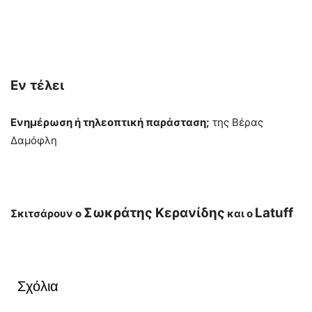
Εν
τέλει
Ενημέρωση ή τηλεοπτική παράσταση;
της Βέρας
Δαμόφλη
Σωκράτης Κερανίδης
Latuff
Σκιτσάρουν ο
και ο
Σχόλια