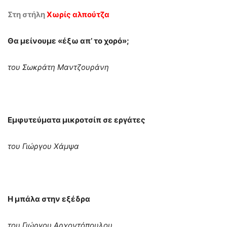
Στη στήλη
Χωρίς αλπούτζα
Θα μείνουμε «έξω απ’ το χορό»;
του Σωκράτη Μαντζουράνη
Εμφυτεύματα μικροτσίπ σε εργάτες
του Γιώργου Χάμψα
Η μπάλα στην εξέδρα
του Γιώργου Αρχοντόπουλου