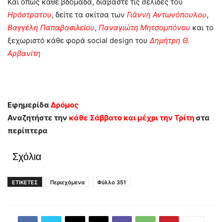
Και όπως κάθε βδομάδα, διαβάστε τις σελίδες του
Ηρόστρατου
, δείτε τα σκίτσα των
Γιάννη Αντωνόπουλου
,
Βαγγέλη Παπαβασιλείου
,
Παναγιώτη Μητσομπόνου
και το
ξεχωριστό κάθε φορά social design του
Δημήτρη Θ.
Αρβανίτη
Εφημερίδα
Δρόμος
Αναζητήστε την
κάθε Σάββατο και μέχρι την Τρίτη
στα
περίπτερα
Σχόλια
ΕΤΙΚΕΤΕΣ
Περιεχόμενα
Φύλλο 351