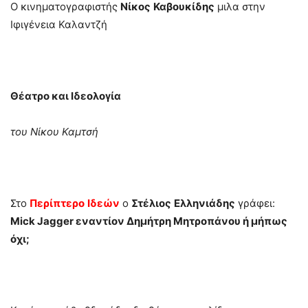
Ο κινηματογραφιστής
Νίκος
Καβουκίδης
μιλα στην
Ιφιγένεια Καλαντζή
Θέατρο και Ιδεολογία
του Νίκου Καμτσή
Στο
Περίπτερο
Ιδεών
ο
Στέλιος
Ελληνιάδης
γράφει:
Mick Jagger εναντίον Δημήτρη Μητροπάνου ή μήπως
όχι;