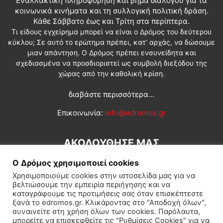
Εναλλακτική πληροφόρηση και βήμα διαλόγου για τα
κοινωνικά κινήματα και τη συλλογική πολιτική δράση.
Κάθε Σάββατο έως και Τρίτη στα περίπτερα.
Τι είδους εγχείρημα μπορεί να είναι ο Δρόμος του δεύτερου
κύκλου; Σε αυτό το ερώτημα πρέπει, κατ’ αρχάς, να δώσουμε
μιαν απάντηση. Ο Δρόμος πρέπει ενσυνείδητα και
σχεδιασμένα να προσδιοριστεί ως συμβολή διεξόδου της
χώρας από την καθολική κρίση.
διαβάστε περισσότερα...
Επικοινωνία:
info@edromos.gr
ΑΚΟΛΟΥΘΗΣΕ ΜΑΣ
Ο Δρόμος χρησιμοποιεί cookies
Χρησιμοποιούμε cookies στην ιστοσελίδα μας για να
βελτιώσουμε την εμπειρία περιήγησης και να
καταγράφουμε τις προτιμήσεις σας όταν επισκέπτεστε
ξανά το edromos.gr. Κλικάροντας στο "Αποδοχή όλων",
συναινείτε στη χρήση όλων των cookies. Παρόλαυτα,
Εγγραφή συνδρομητή
Πολιτική
Διεθνή
Κοινωνία
μπορείτε να επισκεφθείτε τις "Ρυθμίσεις Cookies" για να