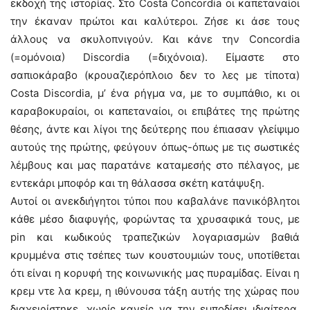
εκδοχή της ιστορίας. Στο Costa Concordia οι καπεταναίοι
την έκαναν πρώτοι και καλύτεροι. Ζήσε κι άσε τους
άλλους να σκυλοπνιγούν. Και κάνε την Concordia
(=ομόνοια) Discordia (=διχόνοια). Είμαστε στο
σαπιοκάραβο (κρουαζιερόπλοιο δεν το λες με τίποτα)
Costa Discordia, μ’ ένα ρήγμα να, με το συμπάθιο, κι οι
καραβοκυραίοι, οι καπεταναίοι, οι επιβάτες της πρώτης
θέσης, άντε και λίγοι της δεύτερης που έπιασαν γλείψιμο
αυτούς της πρώτης, φεύγουν όπως-όπως με τις σωστικές
λέμβους και μας παρατάνε καταμεσής στο πέλαγος, με
εντεκάρι μποφόρ και τη θάλασσα σκέτη κατάψυξη.
Αυτοί οι ανεκδιήγητοι τύποι που καβαλάνε πανικόβλητοι
κάθε μέσο διαφυγής, φορώντας τα χρυσαφικά τους, με
pin και κωδικούς τραπεζικών λογαριασμών βαθιά
κρυμμένα στις τσέπες των κουστουμιών τους, υποτίθεται
ότι είναι η κορυφή της κοινωνικής μας πυραμίδας. Είναι η
κρεμ ντε λα κρεμ, η ιθύνουσα τάξη αυτής της χώρας που
διαχειρίστηκε, χωρίς κανείς να την εμποδίσει ιδιαίτερα,