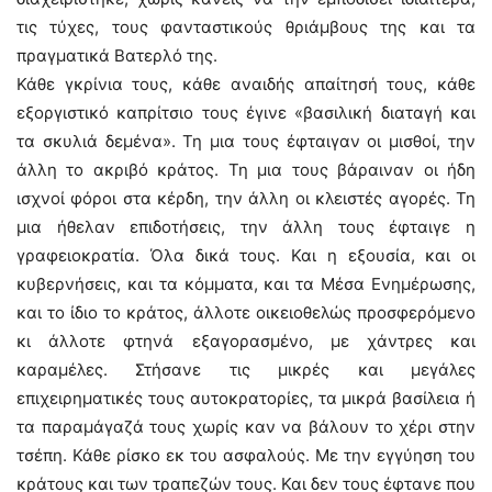
τις τύχες, τους φανταστικούς θριάμβους της και τα
πραγματικά Βατερλό της.
Κάθε γκρίνια τους, κάθε αναιδής απαίτησή τους, κάθε
εξοργιστικό καπρίτσιο τους έγινε «βασιλική διαταγή και
τα σκυλιά δεμένα». Τη μια τους έφταιγαν οι μισθοί, την
άλλη το ακριβό κράτος. Τη μια τους βάραιναν οι ήδη
ισχνοί φόροι στα κέρδη, την άλλη οι κλειστές αγορές. Τη
μια ήθελαν επιδοτήσεις, την άλλη τους έφταιγε η
γραφειοκρατία. Όλα δικά τους. Και η εξουσία, και οι
κυβερνήσεις, και τα κόμματα, και τα Mέσα Eνημέρωσης,
και το ίδιο το κράτος, άλλοτε οικειοθελώς προσφερόμενο
κι άλλοτε φτηνά εξαγορασμένο, με χάντρες και
καραμέλες. Στήσανε τις μικρές και μεγάλες
επιχειρηματικές τους αυτοκρατορίες, τα μικρά βασίλεια ή
τα παραμάγαζά τους χωρίς καν να βάλουν το χέρι στην
τσέπη. Κάθε ρίσκο εκ του ασφαλούς. Με την εγγύηση του
κράτους και των τραπεζών τους. Και δεν τους έφτανε που