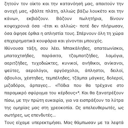
ζητούν τον οίκτο και την κατανόησή μας, απαιτούν την
ανοχή μας, «βάλτε πλάτη, αλλιώς βάζω λουκέτο και την
κάνω», εκβιάζουν. Βάζουν πωλητήρια, δίνουν
κοψοχρονιά όσα -έτσι κι αλλιώς- ποτέ δεν πλήρωσαν,
όσα άφησε όρθια η απληστία τους. Σπέρνουν όλη τη χώρα
επιχειρηματικά κουφάρια και γίνονται μπουχός.
Ιθύνουσα τάξη, σου λέει. Μπακάληδες, απατεωνίσκοι,
μπαταχτσήδες, παράσιτα, τζαμπατζήδες, λαμόγια,
αεριτζήδες, τυχοδιώκτες, κυνικοί, ανήθικοι, ανίκανοι,
ψεύτες, αερολόγοι, αργόσχολοι, άπληστοι, δειλοί,
άβουλοι, χέστηδες, τεμπέληδες, τζάμπα μάγκες, δολεροί,
μιζαδόροι, άρπαγες… «Πόδια που θα τρέχανε στο
παραμικρό σφύριγμα του κέρδους»*. Και θα ξανατρέξουν
πίσω, με την πρώτη ευκαιρία, για να εισπράξουν τα λύτρα
της ομηρίας μας στη χρεοκοπία. Ως απελευθερωτές, ως
σωτήρες, ως επενδυτές…
Τους είχαμε υπερεκτιμήσει. Μας θάμπωσαν με τα λεφτά