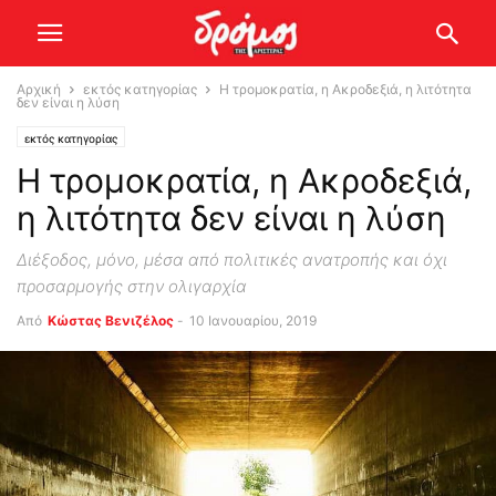
Αρχική
εκτός κατηγορίας
Η τρομοκρατία, η Aκροδεξιά, η λιτότητα
δεν είναι η λύση
εκτός κατηγορίας
Η τρομοκρατία, η Aκροδεξιά,
η λιτότητα δεν είναι η λύση
Διέξοδος, μόνο, μέσα από πολιτικές ανατροπής και όχι
προσαρμογής στην ολιγαρχία
Από
Κώστας Βενιζέλος
-
10 Ιανουαρίου, 2019