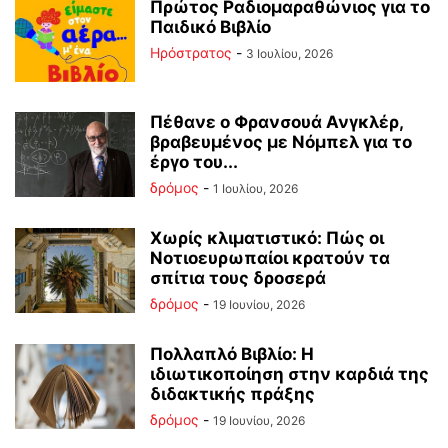
Πρώτος Ραδιομαραθώνιος για το
Παιδικό Βιβλίο
Ηρόστρατος
-
3 Ιουλίου, 2026
Πέθανε ο Φρανσουά Ανγκλέρ,
βραβευμένος με Νόμπελ για το
έργο του...
δρόμος
-
1 Ιουλίου, 2026
Χωρίς κλιματιστικό: Πώς οι
Νοτιοευρωπαίοι κρατούν τα
σπίτια τους δροσερά
δρόμος
-
19 Ιουνίου, 2026
Πολλαπλό Βιβλίο: Η
ιδιωτικοποίηση στην καρδιά της
διδακτικής πράξης
δρόμος
-
19 Ιουνίου, 2026