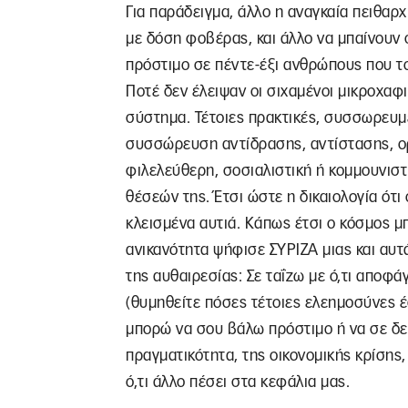
Για παράδειγμα, άλλο η αναγκαία πειθαρχ
με δόση φοβέρας, και άλλο να μπαίνουν σ
πρόστιμο σε πέντε-έξι ανθρώπους που τ
Ποτέ δεν έλειψαν οι σιχαμένοι μικροχαφι
σύστημα. Τέτοιες πρακτικές, συσσωρευμέν
συσσώρευση αντίδρασης, αντίστασης, ορ
φιλελεύθερη, σοσιαλιστική ή κομμουνιστι
θέσεών της. Έτσι ώστε η δικαιολογία ότι 
κλεισμένα αυτιά. Κάπως έτσι ο κόσμος μ
ανικανότητα ψήφισε ΣΥΡΙΖΑ μιας και αυτά
της αυθαιρεσίας: Σε ταΐζω με ό,τι αποφά
(θυμηθείτε πόσες τέτοιες ελεημοσύνες έδ
μπορώ να σου βάλω πρόστιμο ή να σε δε
πραγματικότητα, της οικονομικής κρίσης,
ό,τι άλλο πέσει στα κεφάλια μας.