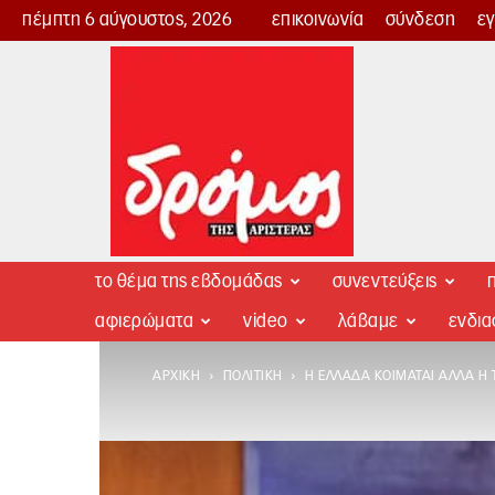
πέμπτη 6 αύγουστος, 2026
επικοινωνία
σύνδεση
ε
Δρόμος
της
Αριστεράς
το θέμα της εβδομάδας
συνεντεύξεις
π
αφιερώματα
video
λάβαμε
ενδι
ΑΡΧΙΚΉ
ΠΟΛΙΤΙΚΉ
Η ΕΛΛΆΔΑ ΚΟΙΜΆΤΑΙ ΑΛΛΆ Η 