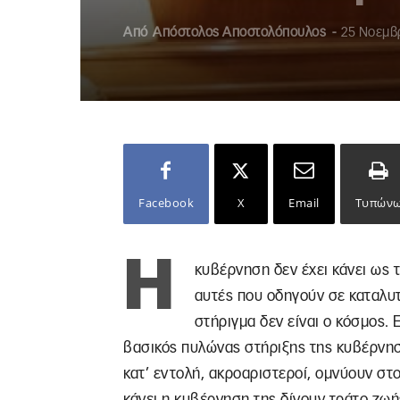
Από
Απόστολος Αποστολόπουλος
-
25 Νοεμβ
Facebook
X
Email
Τυπών
Η
κυβέρνηση δεν έχει κάνει ως 
αυτές που οδηγούν σε καταλυτ
στήριγμα δεν είναι ο κόσμος. 
βασικός πυλώνας στήριξης της κυβέρνηση
κατ’ εντολή, ακροαριστεροί, ομνύουν στ
κάνει η κυβέρνηση της δίνουν τράτο ζωή