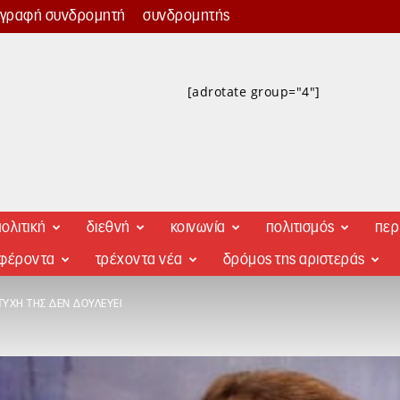
γγραφή συνδρομητή
συνδρομητής
[adrotate group="4"]
ολιτική
διεθνή
κοινωνία
πολιτισμός
περ
αφέροντα
τρέχοντα νέα
δρόμος της αριστεράς
ΤΎΧΗ ΤΗΣ ΔΕΝ ΔΟΥΛΕΎΕΙ