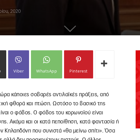
ρίου, 2020
ω
Viber
WhatsApp
Pinterest
τώρα κάποιες σοβαρές αντιλαϊκές πράξεις, από
ική φθορά και πτώση. Ωστόσο το βασικό της
Είναι ο φόβος. Ο φόβος του κορωνοϊού είναι
ς. Ακόμα και οι κατά πεποίθηση, κατά φαντασία ή
ον Κηλαηδόνη που συνιστά «θα μείνω σπίτι». Όσα
ς αλλά δεν προσκομίζουν πιστούς. Ο άλλος