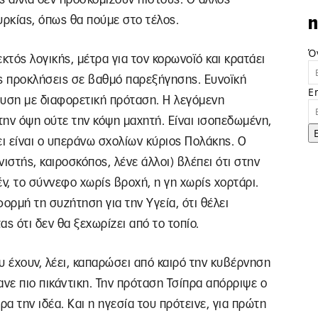
υρκίας, όπως θα πούμε στο τέλος.
n
Ό
κτός λογικής, μέτρα για τον κορωνοϊό και κρατάει
ές προκλήσεις σε βαθμό παρεξήγησης. Ευνοϊκή
E
τευση με διαφορετική πρόταση. Η λεγόμενη
 την όψη ούτε την κόψη μαχητή. Είναι ισοπεδωμένη,
ει είναι ο υπεράνω σχολίων κύριος Πολάκης. Ο
ιστής, καιροσκόπος, λένε άλλοι) βλέπει ότι στην
δέν, το σύννεφο χωρίς βροχή, η γη χωρίς χορτάρι.
ορμή τη συζήτηση για την Υγεία, ότι θέλει
 ότι δεν θα ξεχωρίζει από το τοπίο.
υ έχουν, λέει, καπαρώσει από καιρό την κυβέρνηση
κανε πιο πικάντικη. Την πρόταση Τσίπρα απόρριψε ο
α την ιδέα. Και η ηγεσία του πρότεινε, για πρώτη