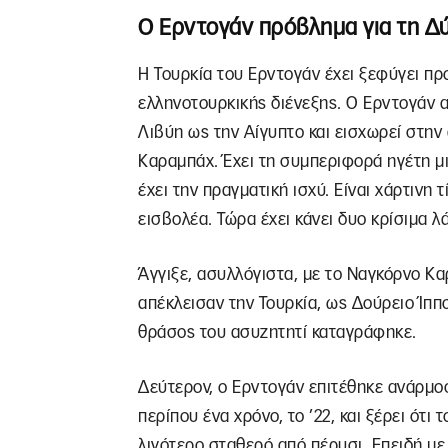
Ο Ερντογάν πρόβλημα για τη Δ
Η Τουρκία του Ερντογάν έχει ξεφύγει πρ
ελληνοτουρκικής διένεξης. Ο Ερντογάν α
Λιβύη ως την Αίγυπτο και εισχωρεί στην
Καραμπάχ. Έχει τη συμπεριφορά ηγέτη μ
έχει την πραγματική ισχύ. Είναι χάρτινη 
εισβολέα. Τώρα έχει κάνει δυο κρίσιμα λ
Άγγιξε, ασυλλόγιστα, με το Ναγκόρνο Κα
απέκλεισαν την Τουρκία, ως Δούρειο Ίππ
θράσος του ασυζητητί καταγράφηκε.
Δεύτερον, ο Ερντογάν επιτέθηκε ανάρμοσ
περίπου ένα χρόνο, το ’22, και ξέρει ότι 
λιγότερο σταθερό από πέρυσι. Επειδή με