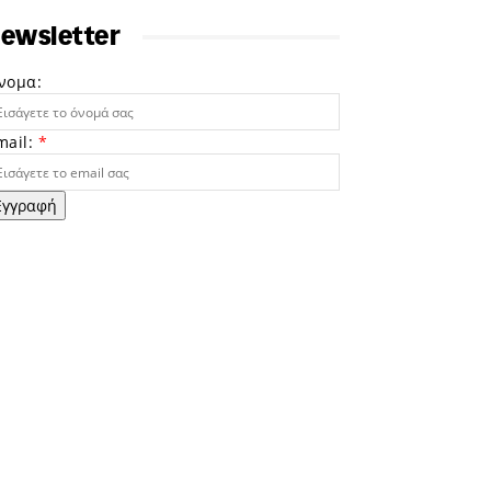
ewsletter
νομα:
mail:
*
Εγγραφή