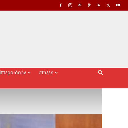
ίπτερο ιδεών
στήλες