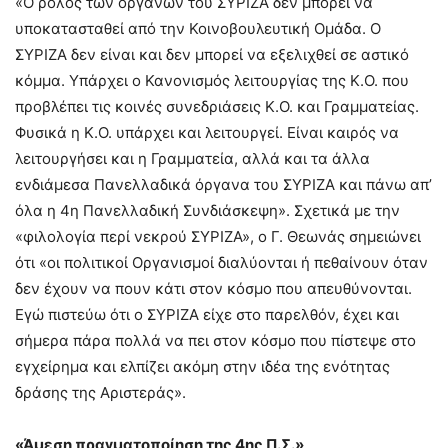
«Ο ρόλος των οργάνων του ΣΥΡΙΖΑ δεν μπορεί να
υποκατασταθεί από την Κοινοβουλευτική Ομάδα. Ο
ΣΥΡΙΖΑ δεν είναι και δεν μπορεί να εξελιχθεί σε αστικό
κόμμα. Υπάρχει ο Κανονισμός λειτουργίας της Κ.Ο. που
προβλέπει τις κοινές συνεδριάσεις Κ.Ο. και Γραμματείας.
Φυσικά η Κ.Ο. υπάρχει και λειτουργεί. Είναι καιρός να
λειτουργήσει και η Γραμματεία, αλλά και τα άλλα
ενδιάμεσα Πανελλαδικά όργανα του ΣΥΡΙΖΑ και πάνω απ’
όλα η 4η Πανελλαδική Συνδιάσκεψη». Σχετικά με την
«φιλολογία περί νεκρού ΣΥΡΙΖΑ», ο Γ. Θεωνάς σημειώνει
ότι «οι πολιτικοί Οργανισμοί διαλύονται ή πεθαίνουν όταν
δεν έχουν να πουν κάτι στον κόσμο που απευθύνονται.
Εγώ πιστεύω ότι ο ΣΥΡΙΖΑ είχε στο παρελθόν, έχει και
σήμερα πάρα πολλά να πει στον κόσμο που πίστεψε στο
εγχείρημα και ελπίζει ακόμη στην ιδέα της ενότητας
δράσης της Αριστεράς».
«Άμεση πραγματοποίηση της 4ης Π.Σ.»