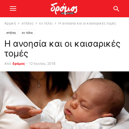
Αρχική
στήλες
εν τέλει
Η ανοησία και οι καισαρικές τομές
στήλες
εν τέλει
Η ανοησία και οι καισαρικές
τομές
Από
δρόμος
-
12 Ιουνίου, 2018