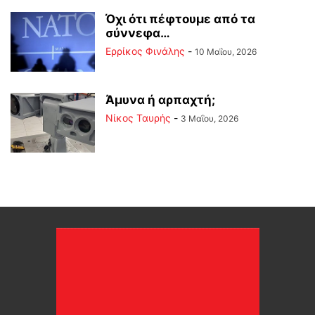
Όχι ότι πέφτουμε από τα
σύννεφα…
Ερρίκος Φινάλης
-
10 Μαΐου, 2026
Άμυνα ή αρπαχτή;
Νίκος Ταυρής
-
3 Μαΐου, 2026