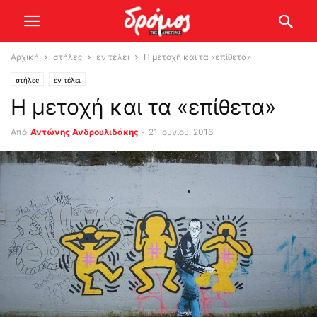
Αρχική
στήλες
εν τέλει
Η μετοχή και τα «επίθετα»
στήλες
εν τέλει
Η μετοχή και τα «επίθετα»
Από
Αντώνης Ανδρουλιδάκης
-
21 Ιουνίου, 2016